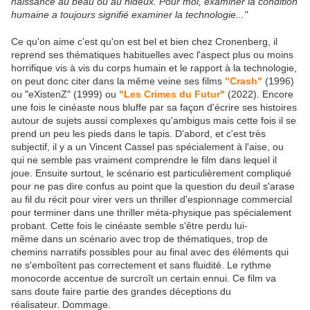
naissance au beau ou au hideux. Pour moi, examiner la condition
humaine a toujours signifié examiner la technologie..."
Ce qu'on aime c'est qu'on est bel et bien chez Cronenberg, il
reprend ses thématiques habituelles avec l'aspect plus ou moins
horrifique vis à vis du corps humain et le rapport à la technologie,
on peut donc citer dans la même veine ses films
"Crash"
(1996)
ou "eXistenZ" (1999) ou
"Les Crimes du Futur"
(2022). Encore
une fois le cinéaste nous bluffe par sa façon d'écrire ses histoires
autour de sujets aussi complexes qu'ambigus mais cette fois il se
prend un peu les pieds dans le tapis. D'abord, et c'est très
subjectif, il y a un Vincent Cassel pas spécialement à l'aise, ou
qui ne semble pas vraiment comprendre le film dans lequel il
joue. Ensuite surtout, le scénario est particulièrement compliqué
pour ne pas dire confus au point que la question du deuil s'arase
au fil du récit pour virer vers un thriller d'espionnage commercial
pour terminer dans une thriller méta-physique pas spécialement
probant. Cette fois le cinéaste semble s'être perdu lui-
même dans un scénario avec trop de thématiques, trop de
chemins narratifs possibles pour au final avec des éléments qui
ne s'emboîtent pas correctement et sans fluidité. Le rythme
monocorde accentue de surcroît un certain ennui. Ce film va
sans doute faire partie des grandes déceptions du
réalisateur. Dommage.