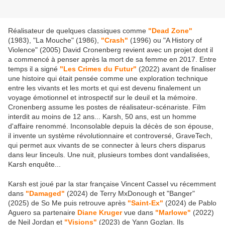
Réalisateur de quelques classiques comme
"Dead Zone"
(1983), "La Mouche" (1986),
"Crash"
(1996) ou "A History of
Violence" (2005) David Cronenberg revient avec un projet dont il
a commencé à penser après la mort de sa femme en 2017. Entre
temps il a signé
"Les Crimes du Futur"
(2022) avant de finaliser
une histoire qui était pensée comme une exploration technique
entre les vivants et les morts et qui est devenu finalement un
voyage émotionnel et introspectif sur le deuil et la mémoire.
Cronenberg assume les postes de réalisateur-scénariste. Film
interdit au moins de 12 ans... Karsh, 50 ans, est un homme
d'affaire renommé. Inconsolable depuis la décès de son épouse,
il invente un système révolutionnaire et controversé, GraveTech,
qui permet aux vivants de se connecter à leurs chers disparus
dans leur linceuls. Une nuit, plusieurs tombes dont vandalisées,
Karsh enquête...
Karsh est joué par la star française Vincent Cassel vu récemment
dans
"Damaged"
(2024) de Terry MxDonough et "Banger"
(2025) de So Me puis retrouve après
"Saint-Ex"
(2024) de Pablo
Aguero sa partenaire
Diane Kruger
vue dans
"Marlowe"
(2022)
de Neil Jordan et
"Visions"
(2023) de Yann Gozlan. Ils