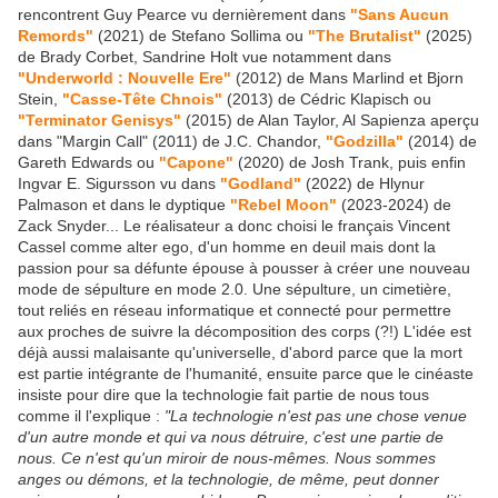
rencontrent Guy Pearce vu dernièrement dans
"Sans Aucun
Remords"
(2021) de Stefano Sollima ou
"The Brutalist"
(2025)
de Brady Corbet, Sandrine Holt vue notamment dans
"Underworld : Nouvelle Ere"
(2012) de Mans Marlind et Bjorn
Stein,
"Casse-Tête Chnois"
(2013) de Cédric Klapisch ou
"Terminator Genisys"
(2015) de Alan Taylor, Al Sapienza aperçu
dans "Margin Call" (2011) de J.C. Chandor,
"Godzilla"
(2014) de
Gareth Edwards ou
"Capone"
(2020) de Josh Trank, puis enfin
Ingvar E. Sigursson vu dans
"Godland"
(2022) de Hlynur
Palmason et dans le dyptique
"Rebel Moon"
(2023-2024) de
Zack Snyder... Le réalisateur a donc choisi le français Vincent
Cassel comme alter ego, d'un homme en deuil mais dont la
passion pour sa défunte épouse à pousser à créer une nouveau
mode de sépulture en mode 2.0. Une sépulture, un cimetière,
tout reliés en réseau informatique et connecté pour permettre
aux proches de suivre la décomposition des corps (?!) L'idée est
déjà aussi malaisante qu'universelle, d'abord parce que la mort
est partie intégrante de l'humanité, ensuite parce que le cinéaste
insiste pour dire que la technologie fait partie de nous tous
comme il l'explique :
"La technologie n'est pas une chose venue
d'un autre monde et qui va nous détruire, c'est une partie de
nous. Ce n'est qu'un miroir de nous-mêmes. Nous sommes
anges ou démons, et la technologie, de même, peut donner