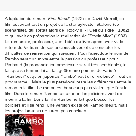
Adaptation du roman
"First Blood"
(1972) de David Morrell, ce
film est avant tout un projet de la star Sylvester Stallone (co-
scénariste), qui sortait alors de
"Rocky III - l'Oeil du Tigre" (1982)
et qui avait en préparation la réalisation de "Stayin Alive" (1983).
Le romancier, professeur, a eu l'idée du livre après avoir vu le
retour du Viêtnam de ses anciens élèves et de constater les
difficultés de réinsertion qui suivaient. Pour l'anecdote le nom de
Rambo serait un mixte entre la passion du professeur pour
Rimbaud (la prononciation américaine serait très semblable), le
fait que sa femme lui ait fait goûter une pomme de variété
"Rambour" et qu'en japonais "rambo" veut dire "violence". Tout un
programme... Mais le plus paradoxal reste les différences entre le
roman et le film. Le roman est beaucoup plus violent que l'est le
film. Dans le roman Rambo tue un à un les policiers avant de
mourir à la fin. Dans le film Rambo ne fait que blesser les
policiers et il se rend. Une version existe où Rambo meurt, mais
les projection-tests ne furent pas concluant...