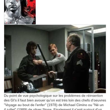
Du point de vue psychologique sur les problèmes de réinsertion
des GI's il faut bien avouer qu'on est très loin des chefs d'oeuvres
"Voyage au bout de l'enfer" (1978) de Michael Cimino ou "Né un
4 juillet" (1989) de oliver Stone. Finalement il s'agit surtout d'un