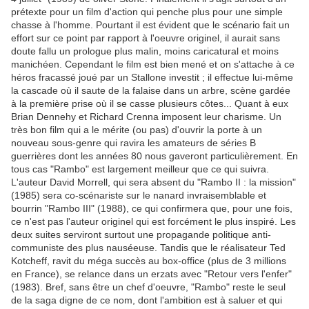
prétexte pour un film d'action qui penche plus pour une simple
chasse à l'homme. Pourtant il est évident que le scénario fait un
effort sur ce point par rapport à l'oeuvre originel, il aurait sans
doute fallu un prologue plus malin, moins caricatural et moins
manichéen. Cependant le film est bien mené et on s'attache à ce
héros fracassé joué par un Stallone investit ; il effectue lui-même
la cascade où il saute de la falaise dans un arbre, scène gardée
à la première prise où il se casse plusieurs côtes... Quant à eux
Brian Dennehy et Richard Crenna imposent leur charisme. Un
très bon film qui a le mérite (ou pas) d'ouvrir la porte à un
nouveau sous-genre qui ravira les amateurs de séries B
guerrières dont les années 80 nous gaveront particulièrement. En
tous cas "Rambo" est largement meilleur que ce qui suivra.
L'auteur David Morrell, qui sera absent du "Rambo II : la mission"
(1985) sera co-scénariste sur le nanard invraisemblable et
bourrin "Rambo III" (1988), ce qui confirmera que, pour une fois,
ce n'est pas l'auteur originel qui est forcément le plus inspiré. Les
deux suites serviront surtout une propagande politique anti-
communiste des plus nauséeuse. Tandis que le réalisateur Ted
Kotcheff, ravit du méga succès au box-office (plus de 3 millions
en France), se relance dans un erzats avec
"Retour vers l'enfer"
(1983). Bref, sans être un chef d'oeuvre, "Rambo" reste le seul
de la saga digne de ce nom, dont l'ambition est à saluer et qui