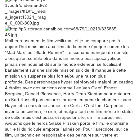
Malheureusement le film vieilli mal, et je ne compare pas à
aujourd'hui mais bien aux films de la même époque comme les
"Mad Max" ou "Blade Runner". Le scénario manque de densité,
alors qu'on semble être dans un monde post-apocalyptique
jamais rien nous ait dit sur le monde extérieur, se focalisant
banalement sur une simple mission suicide. Il manque à cette
mission un suspense plus fort et/ou une raison plus
profonde. Des personnages hyper stéréotypés malgré un casting
4 étoiles avec des anciens comme Lee Van Cleef, Ernest
Borgnine, Donald Pleasance, Harry Dean Stanton pour entourer
un Kurt Russell pas encore star avec en prime le chanteur Isaac
Hayes et la narratrice Jamie Lee Curtis. C'est fun, Carpenter
invente un cinéma, le sien, et malgré tout son film mérite le statut
de culte mais c'est aussi, et rappelons-le, un film surestimé.
Avouons que le héros Snake Plissken porte le film, le charisme
sur le fil du ridicule emporte l'adhésion. Pour l'anecdote, sur ce
film, un technicien responsable des peintures sur verre et