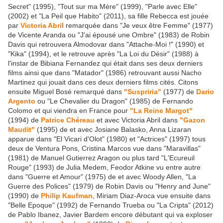
Secret" (1995), "Tout sur ma Mère" (1999), "Parle avec Elle"
(2002) et "La Peil que Habito" (2011), sa fille Rebecca est jouée
par
Victoria Abril
remarquée dans "Je veux être Femme" (1977)
de Vicente Aranda ou "J'ai épousé une Ombre" (1983) de Robin
Davis qui retrouvera Almodovar dans "Attache-Moi !" (1990) et
"Kika" (1994), et le retrouve après "La Loi du Désir" (1988) à
l'instar de Bibiana Fernandez qui était dans ses deux derniers
films ainsi que dans "Matador" (1986) retrouvant aussi Nacho
Martinez qui jouait dans ces deux derniers films cités. Citons
ensuite Miguel Bosé remarqué dans
"Suspriria"
(1977) de
Dario
Argento
ou "Le Chevalier du Dragon" (1985) de Fernando
Colomo et qui viendra en France pour
"La Reine Margot"
(1994) de
Patrice Chéreau
et avec Victoria Abril dans
"Gazon
Maudit"
(1995) de et avec Josiane Balasko, Anna Lizaran
apparue dans "El Vicari d'Olot" (1980) et "Actrices" (1997) tous
deux de Ventura Pons, Cristina Marcos vue dans "Maravillas"
(1981) de Manuel Gutierrez Aragon ou plus tard "L'Ecureuil
Rouge" (1993) de Julia Medem, Feodor Atkine vu entre autre
dans "Guerre et Amour" (1975) de et avec Woody Allen, "La
Guerre des Polices" (1979) de Robin Davis ou "Henry and June"
(1990) de
Philip Kaufman
, Miriam Diaz-Aroca vue ensuite dans
"Belle Epoque" (1992) de Fernando Trueba ou "La Cripta" (2012)
de Pablo Ibanez, Javier Bardem encore débutant qui va exploser