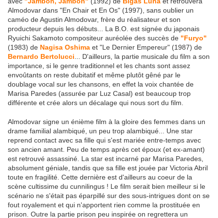
avec
"Jambon, Jambon"
(1992) de
Bigas Luna
et retrouvera
Almodovar dans "En Chair et En Os" (1997), sans oublier un
caméo de Agustin Almodovar, frère du réalisateur et son
producteur depuis les débuts... La B.O. est signée du japonais
Ryuichi Sakamoto compositeur auréolée des succès de
"Furyo"
(1983) de
Nagisa Oshima
et "Le Dernier Empereur" (1987) de
Bernardo Bertolucci
... D'ailleurs, la partie musicale du film a son
importance, si le genre traditionnel et les chants sont assez
envoûtants on reste dubitatif et même plutôt gêné par le
doublage vocal sur les chansons, en effet la voix chantée de
Marisa Paredes (assurée par Luz Casal) est beaucoup trop
différente et crée alors un décalage qui nous sort du film.
Almodovar signe un énième film à la gloire des femmes dans un
drame familial alambiqué, un peu trop alambiqué... Une star
reprend contact avec sa fille qui s'est mariée entre-temps avec
son ancien amant. Peu de temps après cet époux (et ex-amant)
est retrouvé assassiné. La star est incarné par Marisa Paredes,
absolument géniale, tandis que sa fille est jouée par Victoria Abril
toute en fragilité. Cette dernière est d'ailleurs au coeur de la
scène cultissime du cunnilingus ! Le film serait bien meilleur si le
scénario ne s'était pas éparpillé sur des sous-intrigues dont on se
fout royalement et qui n'apportent rien comme la prostituée en
prison. Outre la partie prison peu inspirée on regrettera un