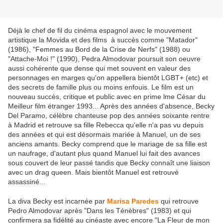
Déjà le chef de fil du cinéma espagnol avec le mouvement
artistique la Movida et des films à succès comme "Matador"
(1986), "Femmes au Bord de la Crise de Nerfs" (1988) ou
"Attache-Moi !" (1990), Pedra Almodovar poursuit son oeuvre
aussi cohérente que dense qui met souvent en valeur des
personnages en marges qu'on appellera bientôt LGBT+ (etc) et
des secrets de famille plus ou moins enfouis. Le film est un
nouveau succès, critique et public avec en prime lme César du
Meilleur film étranger 1993... Après des années d'absence, Becky
Del Paramo, célèbre chanteuse pop des années soixante rentre
à Madrid et retrouve sa fille Rebecca qu'elle n'a pas vu depuis
des années et qui est désormais mariée à Manuel, un de ses
anciens amants. Becky comprend que le mariage de sa fille est
un naufrage, d'autant plus quand Manuel lui fait des avances
sous couvert de leur passé tandis que Becky connaît une liaison
avec un drag queen. Mais bientôt Manuel est retrouvé
assassiné...
La diva Becky est incarnée par
Marisa Paredes
qui retrouve
Pedro Almodovar après "Dans les Ténèbres" (1983) et qui
confirmera sa fidélité au cinéaste avec encore "La Fleur de mon