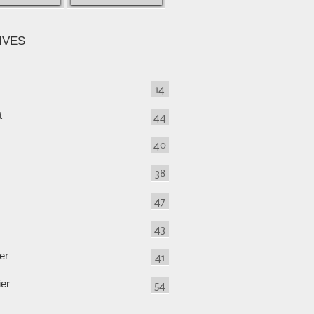
IVES
14
t
44
40
38
47
43
er
41
ier
54