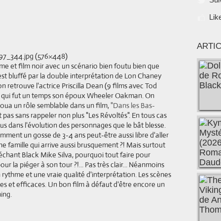
Lik
ARTI
me et film noir avec un scénario bien foutu bien que
st bluffé par la double interprétation de Lon Chaney
on retrouve l'actrice Priscilla Dean (9 films avec Tod
lui qui fut un temps son époux Wheeler Oakman. On
joua un rôle semblable dans un film,
"Dans les Bas-
t pas sans rappeler non plus "Les Révoltés". En tous cas
plus dans l'évolution des personnages que le bât blesse.
omment un gosse de 3-4 ans peut-être aussi libre d'aller
ne famille qui arrive aussi brusquement ?! Mais surtout
échant Black Mike Silva, pourquoi tout faire pour
our la piéger à son tour ?!... Pas très clair... Néanmoins
n rythme et une vraie qualité d'interprétation. Les scènes
es et efficaces. Un bon film à défaut d'être encore un
ing.