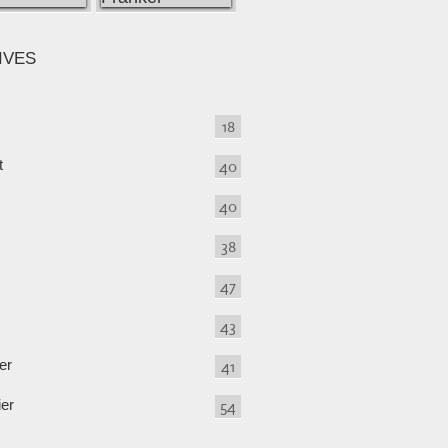
IVES
18
t
40
40
38
47
43
er
41
ier
54