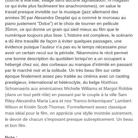
(tourné à Marville, village sans aucune signalisation, ni magasin
ce qui évite plus facilmeent les anachronismes), on salue le
travail presque invisible sur la musique (jazz allemand des
années 30 par Alexandre Desplat qui a nommé le morceau au
piano justement "Dolce") et le choix de tourner en pellicule
35mm, ce qui donne un grain qui sied mieux au film que le
numérique toujours plus lisse. L'histoire est complexe, le scénario
a dû être travaillé de façon à éviter quelques passages, une
évidence puisque l'auteur n'a pas eu le temps nécessaire pour
avoir un certain recul sur la période. Néanmoins le récit permet
une bonne description du quotidien lorsqu'on a un occupant a
hébergé chez soi, des corbeaux au manque d'intimité en passant
par le marché noir et la solitude. Un très beau film sur cette
époque finalement assez peu traitée au cinéma avec un casting
prestigieux, international et hétéroclyte, du belge
Matthias
Schoenaerts aux américaines Michelle Williams et Margot Robbie
(dans un tout petit rôle) en passant par le couple à la ville Sam
Riley-Alexandra Maria Lara et nos "franco-britanniques" Lambert
Wilson et Kristin Scott-Thomas. Formellement assez classique
mais idéal pour le film, on apprécie une idylle montrée autrement,
le devoir de chacun s'imposant presque subrepticement. Un beau
et bon film.
Note :