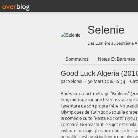
Selenie
Des Lumière au Septième A
Sommaires
Notes Et Barèmes
Good Luck Algeria (2016
par Selenie
-
30 Mars 2016, 16:34
-
Caté
Après son court
-métrage "Brûleurs" (201
long métrage sur une histoire vraie qui l
l'aventure de son propre frère Noured
Olympiques de Turin 2006 sous le drap
la comédie culte
"Rasta Rockett" (1994)
comparé. Normal tant le sujet est similai
instaurer un sujet plus profond sur les ra
actualité c'est aussi judicieux que bien 