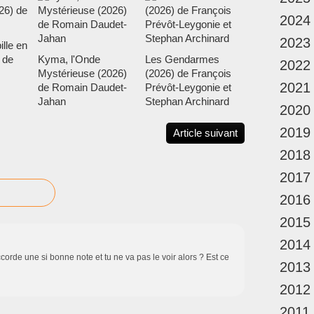
2024
2023
ille en
 de
Kyma, l'Onde
Les Gendarmes
2022
Mystérieuse (2026)
(2026) de François
2021
de Romain Daudet-
Prévôt-Leygonie et
Jahan
Stephan Archinard
2020
2019
Article suivant
2018
2017
2016
2015
2014
corde une si bonne note et tu ne va pas le voir alors ? Est ce
2013
2012
2011