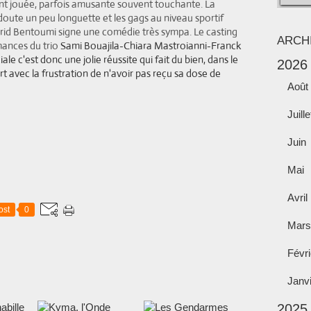
t jouée, parfois amusante souvent touchante. La
s doute un peu longuette et les gags au niveau sportif
rid Bentoumi signe une comédie très sympa. Le casting
ARCH
mances du trio
Sami Bouajila-
Chiara Mastroianni-Franck
e c'est donc une jolie réussite qui fait du bien, dans le
2026
t avec la frustration de n'avoir pas reçu sa dose de
Août
Juille
Juin
Mai
Avril
ost
0
Mars
Févri
Janv
2025