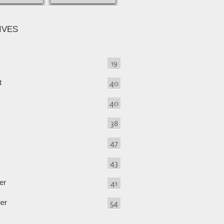
IVES
19
t
40
40
38
47
43
er
41
ier
54