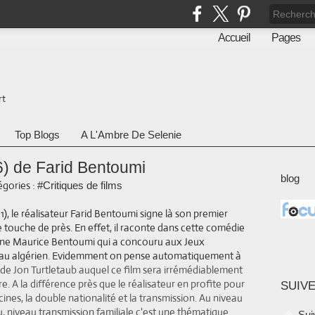
Accueil
Pages
rt
Top Blogs
A L'Ambre De Selenie
) de Farid Bentoumi
blog
gories :
#Critiques de films
1), le réalisateur Farid Bentoumi signe là son premier
e touche de près. En effet, il raconte dans cette comédie
dine Maurice Bentoumi qui a concouru aux Jeux
eau algérien. Evidemment on pense automatiquement à
 de Jon Turtletaub auquel ce film sera irrémédiablement
re. A la différence près que le réalisateur en profite pour
SUIVE
cines, la double nationalité et la transmission. Au niveau
vu, niveau transmission familiale c'est une thématique
Sui