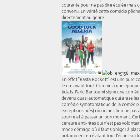
courante pour ne pas dire éculée mais ça 
convenu. En vérité cette comédie pêch
directement au genre.
En effet "Rasta Rockett" est une pure c
le rire avant tout. Comme à une époque l
éclats. Farid Bentoumi signe une comédi
devenu quasi automatique qui arase les
comédie symptomatique de la comédie f
exceptions près) où on ne cherche pas à f
sourire et à passer un bon moment. Certe 
censure anti-rires qui n'est pas volonta
mode démago où il faut s'obliger à plac
notamment en évitant tout l'écueil sur le