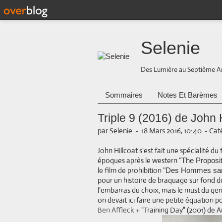
Selenie
Des Lumière au Septième A
Sommaires
Notes Et Barèmes
Triple 9 (2016) de John H
par Selenie
-
18 Mars 2016, 10:40
-
Caté
John Hillcoat s'est fait une spécialité du 
époques après le western
"The Proposi
le film de prohibition
"Des Hommes sans
pour un histoire de braquage sur fond d
l'embarras du choix, mais le must du gen
on devait ici faire une petite équation p
Ben Affleck +
"Training Day" (2001) de 