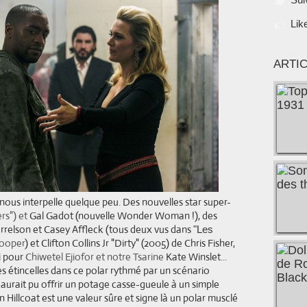
Lik
ARTI
nous interpelle quelque peu. Des nouvelles star super-
rs") et
Gal Gadot (nouvelle Wonder Woman !), des
relson et Casey Affleck (tous deux vus dans
"Les
Cooper
) et Clifton Collins Jr "Dirty" (2005) de Chris Fisher,
i pour
Chiwetel Ejiofor et notre Tsarine
Kate Winslet...
es étincelles dans ce polar rythmé par un scénario
aurait pu offrir un potage casse-gueule à un simple
illcoat est une valeur sûre et signe là un polar musclé