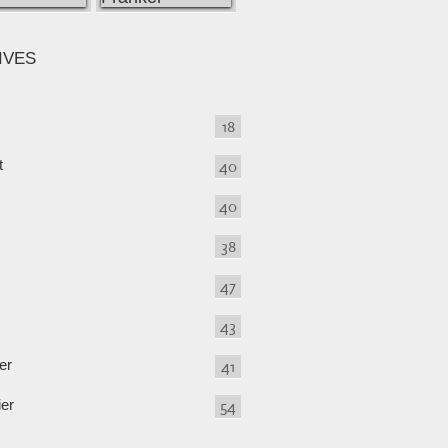
IVES
18
t
40
40
38
47
43
er
41
ier
54