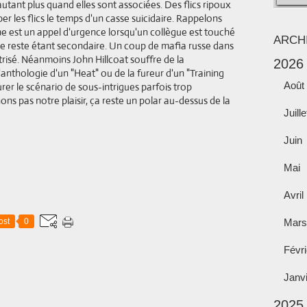
'autant plus quand elles sont associées. Des flics ripoux
r les flics le temps d'un casse suicidaire. Rappelons
ne est un appel d'urgence lorsqu'un collègue est touché
ARCH
 le reste étant secondaire. Un coup de mafia russe dans
itrisé. Néanmoins John Hillcoat souffre de la
2026
anthologie d'un "Heat" ou de la fureur d'un "Training
Août
purer le scénario de sous-intrigues parfois trop
hons pas notre plaisir, ça reste un polar au-dessus de la
Juille
Juin
Mai
Avril
ost
0
Mars
Févri
Janv
2025