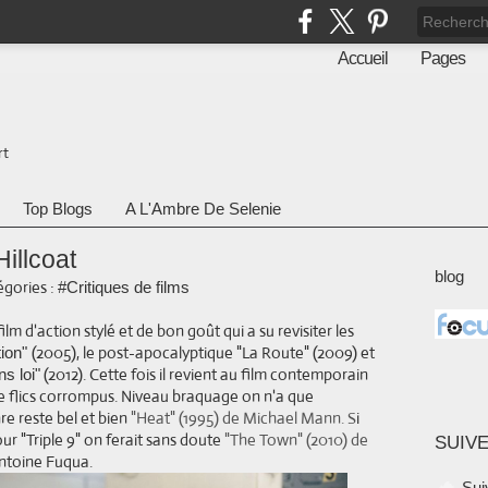
Accueil
Pages
rt
Top Blogs
A L'Ambre De Selenie
illcoat
blog
gories :
#Critiques de films
film d'action stylé et de bon goût qui a su revisiter les
(2005), le post-apocalyptique "La Route" (2009) et
tion"
(2012). Cette fois il revient au film contemporain
 loi"
e flics corrompus. Niveau braquage on n'a que
re reste bel et bien
"Heat" (1995) de Michael Mann. S
i
our "Triple 9" on ferait sans doute
"The Town" (2010) de
SUIVE
Antoine Fuqua.
Sui