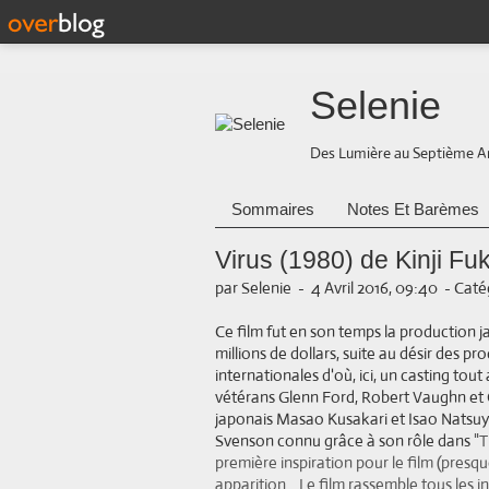
Selenie
Des Lumière au Septième A
Sommaires
Notes Et Barèmes
Virus (1980) de Kinji F
par Selenie
-
4 Avril 2016, 09:40
-
Catég
Ce film fut en son temps la production j
millions de dollars, suite au désir des p
internationales d'où, ici, un casting tout
vétérans Glenn Ford, Robert Vaughn et
japonais Masao Kusakari et Isao Natsuyag
Svenson connu grâce à son rôle dans
"T
première inspiration pour le film (presq
apparition... Le film rassemble tous les