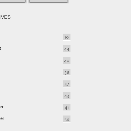
IVES
10
t
44
40
38
47
43
er
41
ier
54