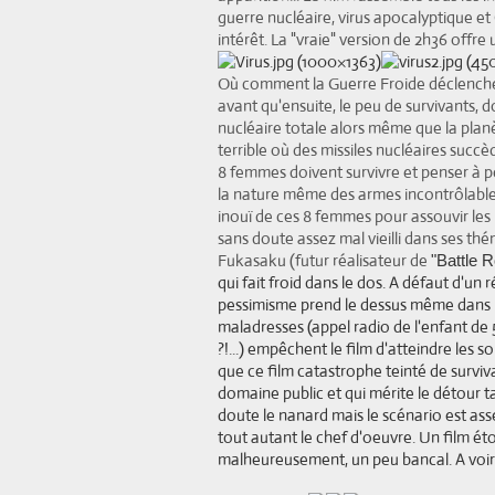
guerre nucléaire, virus apocalyptique et
intérêt. La "vraie" version de 2h36 offre 
Où comment la Guerre Froide déclenche 
avant qu'ensuite, le peu de survivants, 
nucléaire totale alors même que la planèt
terrible où des missiles nucléaires succ
8 femmes doivent survivre et penser à per
la nature même des armes incontrôlables
inouï de ces 8 femmes pour assouvir les 
sans doute assez mal vieilli dans ses thém
Fukasaku (futur réalisateur de
"Battle 
qui fait froid dans le dos. A défaut d'un 
pessimisme prend le dessus même dans 
maladresses (
appel radio de l'enfant de 
?!...) empêchent le film d'atteindre les
que ce film catastrophe teinté de surviva
domaine public et qui mérite le détour tan
doute le nanard mais le scénario est ass
tout autant le chef d'oeuvre. Un film ét
malheureusement, un peu bancal. A voir