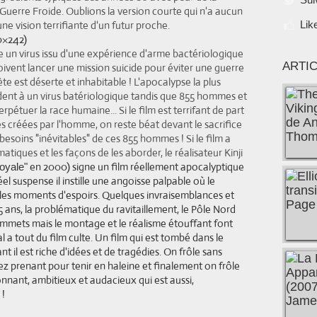
 Guerre Froide. Oublions la version courte qui n'a aucun
une vision terrifiante d'un futur proche.
Lik
un virus issu d'une expérience d'arme bactériologique
ARTI
doivent lancer une mission suicide pour éviter une guerre
e est déserte et inhabitable ! L'apocalypse la plus
èdent à un virus batériologique tandis que 855 hommes et
pétuer la race humaine... Si le film est terrifant de part
 créées par l'homme, on reste béat devant le sacrifice
besoins "inévitables" de ces 855 hommes ! Si le film a
atiques et les façons de les aborder, le réalisateur Kinji
en 2000) signe un film réellement apocalyptique
Royale"
réel suspense il instille une angoisse palpable où le
les moments d'espoirs. Quelques invraisemblances et
5 ans,
la problématique du ravitaillement,
le Pôle Nord
 sommets mais le montage et le réalisme étouffant font
l a tout du film culte. Un film qui est tombé dans le
t il est riche d'idées et de tragédies. On frôle sans
ez prenant pour tenir en haleine et finalement on frôle
onnant, ambitieux et audacieux qui est aussi,
 !