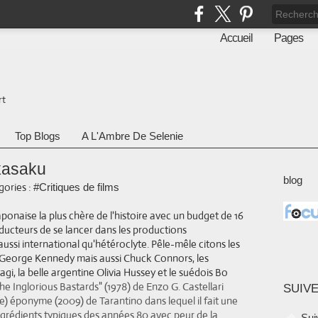
Accueil
Pages
rt
Top Blogs
A L'Ambre De Selenie
ukasaku
blog
ories :
#Critiques de films
aponaise la plus chère de l'histoire avec un budget de 16
roducteurs de se lancer dans les productions
 aussi international qu'hétéroclyte. Pêle-mêle citons les
 George Kennedy mais aussi Chuck Connors, les
i, la belle argentine Olivia Hussey et le suédois Bo
he Inglorious Bastards" (1978) de Enzo G. Castellari
SUIVE
ue) éponyme (2009) de Tarantino dans lequel il fait une
 ingrédients typiques des années 80 avec peur de la
Sui