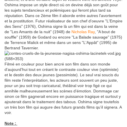
Oshima impose un style direct où on devine déjà son goût pour
les sujets tendancieux et polémiques qui feront plus tard sa
réputation. Dans ce 2ème film il aborde entre autres l'avortement
et la prostitution. Futur réalisateur de son chef d'oeuvre "L'Empire
des Sens" (1976), Oshima signe là un film qui est dans la veine
de "Les Amants de la nuit" (1948) de
Nicholas Ray
, "A bout de
souffle" (1959) de Godard ou encore "La Balade sauvage" (1975)
de Terrence Malick et même dans un sens "L'Appât" (1995) de
Bertrand Tavernier.
Filmé en couleur pour bien ancré son film dans son monde
d'aujourd'hui tout en créant le contraste couleur vive (optimiste)
et le destin des deux jeunes (pessimiste). Le seul vrai soucis du
film reste l'interprétation, les acteurs sont souvent un peu juste,
pour un jeu soit trop caricatural, théâtral voir trop figé ce qui
annihile malheureusement les scènes d'émotion. Dommage car
sinon ce film gagnerait encore en puissance tragique et surtout y
ajouterait dans le traitement des tabous. Oshima signe toutefois
un très bon film qui augure des futurs grands films qu'il signera. A
voir.
Note :