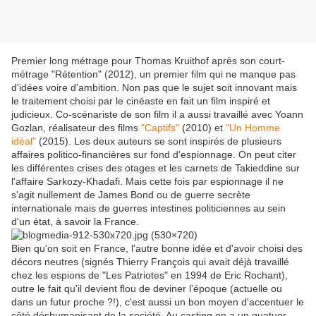
Premier long métrage pour Thomas Kruithof après son court-
métrage "Rétention" (2012), un premier film qui ne manque pas
d'idées voire d'ambition. Non pas que le sujet soit innovant mais
le traitement choisi par le cinéaste en fait un film inspiré et
judicieux. Co-scénariste de son film il a aussi travaillé avec Yoann
Gozlan, réalisateur des films
"Captifs"
(2010) et
"Un Homme
idéal"
(2015). Les deux auteurs se sont inspirés de plusieurs
affaires politico-financières sur fond d'espionnage. On peut citer
les différentes crises des otages et les carnets de Takieddine sur
l'affaire Sarkozy-Khadafi. Mais cette fois par espionnage il ne
s'agit nullement de James Bond ou de guerre secrète
internationale mais de guerres intestines politiciennes au sein
d'un état, à savoir la France.
Bien qu'on soit en France, l'autre bonne idée et d'avoir choisi des
décors neutres (signés Thierry François qui avait déjà travaillé
chez les espions de "Les Patriotes" en 1994 de Eric Rochant),
outre le fait qu'il devient flou de deviner l'époque (actuelle ou
dans un futur proche ?!), c'est aussi un bon moyen d'accentuer le
côté déshumanisant de la société. Au casting on a un quatuor