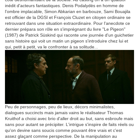
inédit d'acteurs fantastiques. Denis Podalydès en homme de
l'ombre implacable, Simon Abkarian en barbouze, Sami Bouajila
est officier de la DGSI et François Cluzet en citoyen ordinaire se
retrouvant dans une situation extraordinaire. Pour l'anecdote ce
dernier prépara son rôle en s'imprégnant du livre "Le Pigeon"
(1987) de Patrick Süskind qui raconte une journée d'un guichetier
sans histoire qui voit un matin un pigeon s'introduire chez lui et
qui, petit à petit, va le confronter à sa solitude...
Peu de personnages, peu de lieux, décors minimalistes,
dialogues succincts mais jamais vains le réalisateur Thomas
Kruithof a choisi avec brio d'aller droit au but, sans esbroufe mais
sans pour autant se précipiter. L'intrigue s'inspire de faits réels ou
qu'on devine sans soucis comme pouvant être vrais et c'est
assez glaçant comme perspective. De la manipulation au