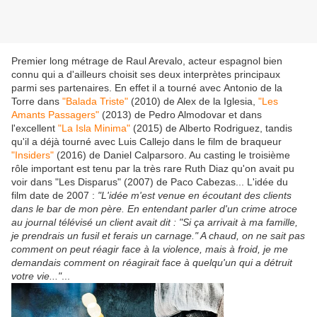
Premier long métrage de Raul Arevalo, acteur espagnol bien
connu qui a d'ailleurs choisit ses deux interprètes principaux
parmi ses partenaires. En effet il a tourné avec Antonio de la
Torre dans
"Balada Triste"
(2010) de Alex de la Iglesia,
"Les
Amants Passagers"
(2013) de Pedro Almodovar et dans
l'excellent
"La Isla Minima"
(2015) de Alberto Rodriguez, tandis
qu'il a déjà tourné avec Luis Callejo dans le film de braqueur
"Insiders"
(2016) de Daniel Calparsoro. Au casting le troisième
rôle important est tenu par la très rare Ruth Diaz qu'on avait pu
voir dans "Les Disparus" (2007) de Paco Cabezas... L'idée du
film date de 2007 :
"L'idée m'est venue en écoutant des clients
dans le bar de mon père. En entendant parler d'un crime atroce
au journal télévisé un client avait dit : "Si ça arrivait à ma famille,
je prendrais un fusil et ferais un carnage." A chaud, on ne sait pas
comment on peut réagir face à la violence, mais à froid, je me
demandais comment on réagirait face à quelqu'un qui a détruit
votre vie..."
...