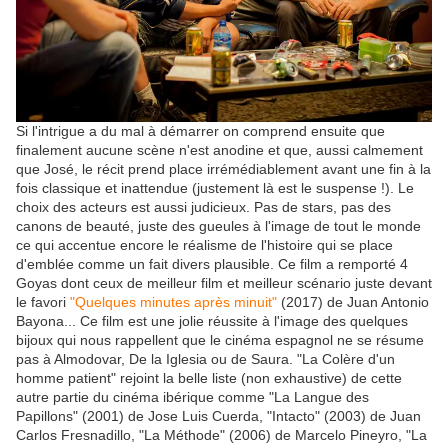
Si l'intrigue a du mal à démarrer on comprend ensuite que
finalement aucune scène n'est anodine et que, aussi calmement
que José, le récit prend place irrémédiablement avant une fin à la
fois classique et inattendue (justement là est le suspense !). Le
choix des acteurs est aussi judicieux. Pas de stars, pas des
canons de beauté, juste des gueules à l'image de tout le monde
ce qui accentue encore le réalisme de l'histoire qui se place
d'emblée comme un fait divers plausible. Ce film a remporté 4
Goyas dont ceux de meilleur film et meilleur scénario juste devant
le favori
"Quelques minutes après minuit"
(2017) de Juan Antonio
Bayona... Ce film est une jolie réussite à l'image des quelques
bijoux qui nous rappellent que le cinéma espagnol ne se résume
pas à Almodovar, De la Iglesia ou de Saura. "La Colère d'un
homme patient" rejoint la belle liste (non exhaustive) de cette
autre partie du cinéma ibérique comme "La Langue des
Papillons" (2001) de Jose Luis Cuerda, "Intacto" (2003) de Juan
Carlos Fresnadillo, "La Méthode" (2006) de Marcelo Pineyro, "La