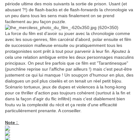
période ultime des mois suivants la sortie de prison. Usant (et
abusant ?!) de flash-backs et de flash-forwards la chronologie va
un peu dans tous les sens mais finalement on se prend
facilement au jeu façon puzzle.
La force du film est d'avoir su jouer avec la chronologie comme
avec les sous-genres, film carcéral d'abord, polar ensuite et film
de succession mafieuse ensuite ou pratiquemment tous les
protagonistes sont prêt à tout pour parvenir à leur fin. Ajoutez à
cela une relation ambigue entre les deux personnages masculins
principaux. On peut lire parfois que ce film est "Tarantinesque"
(punchline reprise sur l'affiche par ailleurs !) mais c'est peut-être
justement ce qui lui manque ! Un soupçon d'humour en plus, des
dialogues un poil plus ciselés et on tenait un réel petit bijou.
Scénario tortueux, jeux de dupes et violences à la hong-kong
pour ce thriller d'action pas toujours cohérent (surtout à la fin et
dans la façon d'agir du flic infiltré) mais c'est diablement bien
foutu vu la complexité du récit et ça reste d'une efficacité
particulièrement prenante. A conseiller.
Note :