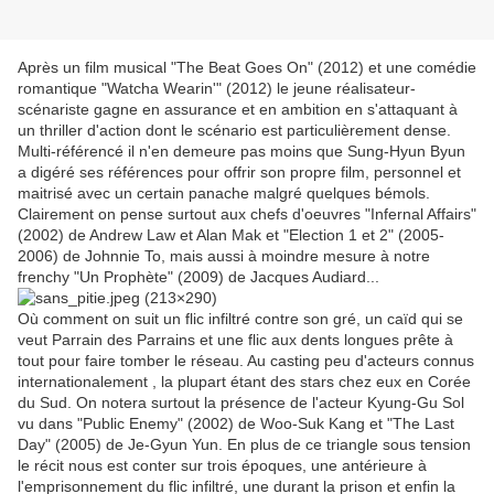
Après un film musical "The Beat Goes On" (2012) et une comédie
romantique "Watcha Wearin'" (2012) le jeune réalisateur-
scénariste gagne en assurance et en ambition en s'attaquant à
un thriller d'action dont le scénario est particulièrement dense.
Multi-référencé il n'en demeure pas moins que Sung-Hyun Byun
a digéré ses références pour offrir son propre film, personnel et
maitrisé avec un certain panache malgré quelques bémols.
Clairement on pense surtout aux chefs d'oeuvres "Infernal Affairs"
(2002) de Andrew Law et Alan Mak et "Election 1 et 2" (2005-
2006) de Johnnie To, mais aussi à moindre mesure à notre
frenchy "Un Prophète" (2009) de Jacques Audiard...
Où comment on suit un flic infiltré contre son gré, un caïd qui se
veut Parrain des Parrains et une flic aux dents longues prête à
tout pour faire tomber le réseau. Au casting peu d'acteurs connus
internationalement , la plupart étant des stars chez eux en Corée
du Sud. On notera surtout la présence de l'acteur Kyung-Gu Sol
vu dans "Public Enemy" (2002) de Woo-Suk Kang et "The Last
Day" (2005) de Je-Gyun Yun. En plus de ce triangle sous tension
le récit nous est conter sur trois époques, une antérieure à
l'emprisonnement du flic infiltré, une durant la prison et enfin la