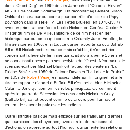
Trésor du Pendu"
de
John Sturges
, mais aussi plus récemment
dans "Ghost Dog" en 1999 de Jim Jarmush et "Ocean's Eleven"
en 2001 de Steven Soderbergh. On reconnait également Simon
Oakland (il sera surtout connu pour son rôle d'officier de Papy
Boyington dans la série TV "Les Têtes Brûlées" en 1976-1977)
avec en prime un caméo de Leslie Nielsen en Général Custer. A
l'instar du film de De Mille, l'histoire de ce film n'est en rien
historique surtout en ce qui concerne Calamity Jane. En effet, le
film se situe en 1866, et si tout ce qui se rapporte au duo Buffalo
Bill et Bill Hickok reste romancé mais crédible, il n'en est rien
concernant la légende féminine qui avait alors à peine 15 ans et
ne connaissait encore pas ses acolytes de l'Ouest. Néanmoins, le
scénario écrit par Michael Blankfort (auteur des westerns "La
Flèche Brisée" en 1950 de Delmer Daves et "La Loi de la Prairie"
en 1957 de
Robert Wise
) est assez fidèle au film originel, et si le
titre se rapporte d'abord à Buffalo Bill c'est bel et bien Hickock et
Calamity Jane qui tiennent les rôles principaux. Où comment
après la guerre de Sécession les deux amis Hickok et Cody
(Buffalo Bill) se retrouvent comme éclaireurs pour l'armée et
tentent de sauver la paix avec les Indiens.
Outre l'intrigue basique mais efficace sur les trafiquants d'armes
qui fournissent les cheyennes, avec son lot de trahisons et
d'actions, on apprécie surtout l'humour qui pimente les relations