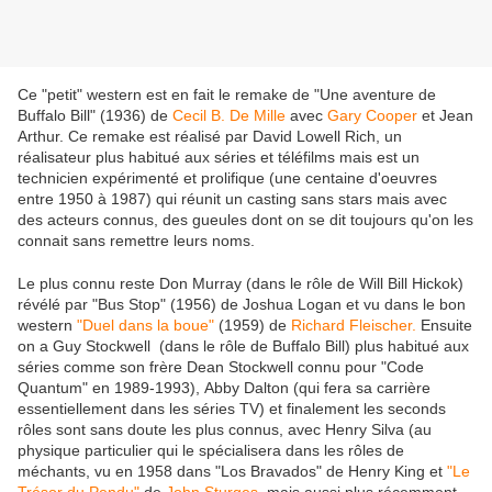
Ce "petit" western est en fait le remake de "Une aventure de
Buffalo Bill" (1936) de
Cecil B. De Mille
avec
Gary Cooper
et Jean
Arthur. Ce remake est réalisé par David Lowell Rich, un
réalisateur plus habitué aux séries et téléfilms mais est un
technicien expérimenté et prolifique (une centaine d'oeuvres
entre 1950 à 1987) qui réunit un casting sans stars mais avec
des acteurs connus, des gueules dont on se dit toujours qu'on les
connait sans remettre leurs noms.
Le plus connu reste Don Murray (dans le rôle de Will Bill Hickok)
révélé par "Bus Stop" (1956) de Joshua Logan et vu dans le bon
western
"Duel dans la boue"
(1959) de
Richard Fleischer.
Ensuite
on a Guy Stockwell (dans le rôle de Buffalo Bill) plus habitué aux
séries comme son frère Dean Stockwell connu pour "Code
Quantum" en 1989-1993), Abby Dalton (qui fera sa carrière
essentiellement dans les séries TV) et finalement les seconds
rôles sont sans doute les plus connus, avec Henry Silva (au
physique particulier qui le spécialisera dans les rôles de
méchants, vu en 1958 dans "Los Bravados" de Henry King et
"Le