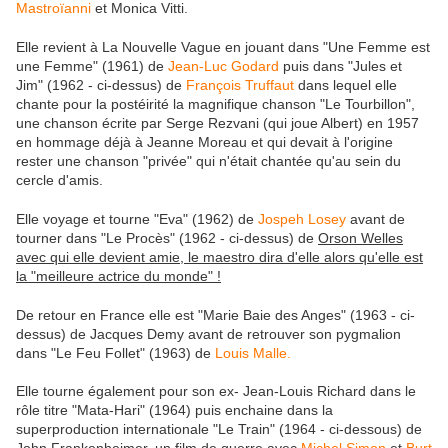
Mastroïanni
et Monica Vitti.
Elle revient à La Nouvelle Vague en jouant dans "Une Femme est
une Femme" (1961) de
Jean-Luc Godard
puis dans "Jules et
Jim" (1962 - ci-dessus) de
François Truffaut
dans lequel elle
chante pour la postéirité la magnifique chanson "Le Tourbillon",
une chanson écrite par Serge Rezvani (qui joue Albert) en 1957
en hommage déjà à Jeanne Moreau et qui devait à l'origine
rester une chanson "privée" qui n'était chantée qu'au sein du
cercle d'amis.
Elle voyage et tourne "Eva" (1962) de
Jospeh Losey
avant de
tourner dans "Le Procès" (1962 - ci-dessus) de
Orson Welles
avec qui elle devient amie, le maestro dira d'elle alors qu'elle est
la "meilleure actrice du monde" !
De retour en France elle est "Marie Baie des Anges" (1963 - ci-
dessus) de Jacques Demy avant de retrouver son pygmalion
dans "Le Feu Follet" (1963) de
Louis Malle.
Elle tourne également pour son ex- Jean-Louis Richard dans le
rôle titre "Mata-Hari" (1964) puis enchaine dans la
superproduction internationale "Le Train" (1964 - ci-dessous) de
John Frankenheimer, un film de guerre avec
Michel Simon
et
Burt