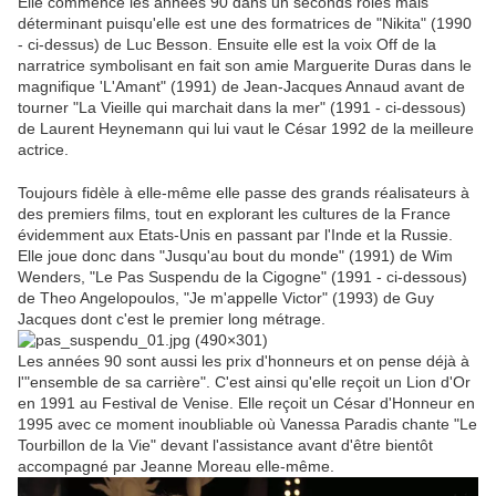
Elle commence les années 90 dans un seconds rôles mais
déterminant puisqu'elle est une des formatrices de "Nikita" (1990
- ci-dessus) de Luc Besson. Ensuite elle est la voix Off de la
narratrice symbolisant en fait son amie Marguerite Duras dans le
magnifique 'L'Amant" (1991) de Jean-Jacques Annaud avant de
tourner "La Vieille qui marchait dans la mer" (1991 - ci-dessous)
de Laurent Heynemann qui lui vaut le César 1992 de la meilleure
actrice.
Toujours fidèle à elle-même elle passe des grands réalisateurs à
des premiers films, tout en explorant les cultures de la France
évidemment aux Etats-Unis en passant par l'Inde et la Russie.
Elle joue donc dans "Jusqu'au bout du monde" (1991) de Wim
Wenders, "Le Pas Suspendu de la Cigogne" (1991 - ci-dessous)
de Theo Angelopoulos, "Je m'appelle Victor" (1993) de Guy
Jacques dont c'est le premier long métrage.
Les années 90 sont aussi les prix d'honneurs et on pense déjà à
l'"ensemble de sa carrière". C'est ainsi qu'elle reçoit un Lion d'Or
en 1991 au Festival de Venise. Elle reçoit un César d'Honneur en
1995 avec ce moment inoubliable où Vanessa Paradis chante "Le
Tourbillon de la Vie" devant l'assistance avant d'être bientôt
accompagné par Jeanne Moreau elle-même.