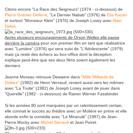
Citons encore "La Race des Seigneurs" (1974 - ci-dessous) de
Pierre Granier-Deferre
, "Le Dernier Nabab" (1976) de
Elia Kazan
et surtout "Monsieur Klein" (1976) de Joseph Losey avec
Alain
Delon
.
Après plusieurs encouragements de Orson Welles elle passe
derrière la caméra
pour son premier film en tant que réalisatrice
avec "Lumière" (1976) qui sera suivi de "L'Adolescente" (1979)
mais ça reste des échecs au box-office dont la déception
explique peut-être que ses deux films soient également les
derniers.
Jeanne Moreau retrouve Dewaere dans
"Mille Milliards de
Dollars"
(1982) de Henri Verneuil, revient aussi vers les mêmes
avec "La Truite" (1982) de Joseph Losey avant de jouer dans
"Querelle" (1982 - ci-dessous) de Rainer Werner Fassbinder.
Si les années 80 sont marquées par un ralentissement certain,
elle connait le succès au théâtre avec un Molière en prime et elle
aborde enfin la comédie avec "Le Miraculé" (1987) de Jean-
Pierre Mocky avec
Michel Serrault
et Jean Poiret.