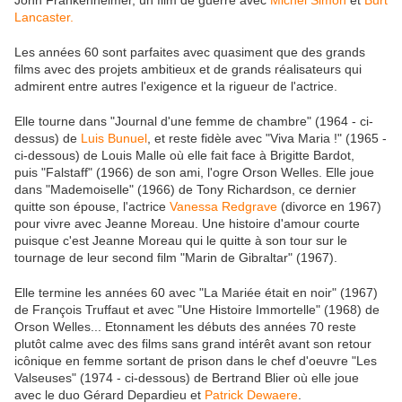
Lancaster.
Les années 60 sont parfaites avec quasiment que des grands
films avec des projets ambitieux et de grands réalisateurs qui
admirent entre autres l'exigence et la rigueur de l'actrice.
Elle tourne dans "Journal d'une femme de chambre" (1964 - ci-
dessus) de
Luis Bunuel
, et reste fidèle avec "Viva Maria !" (1965 -
ci-dessous) de Louis Malle où elle fait face à Brigitte Bardot,
puis "Falstaff" (1966) de son ami, l'ogre Orson Welles. Elle joue
dans "Mademoiselle" (1966) de Tony Richardson, ce dernier
quitte son épouse, l'actrice
Vanessa Redgrave
(divorce en 1967)
pour vivre avec Jeanne Moreau. Une histoire d'amour courte
puisque c'est Jeanne Moreau qui le quitte à son tour sur le
tournage de leur second film "Marin de Gibraltar" (1967).
Elle termine les années 60 avec "La Mariée était en noir" (1967)
de François Truffaut et avec "Une Histoire Immortelle" (1968) de
Orson Welles... Etonnament les débuts des années 70 reste
plutôt calme avec des films sans grand intérêt avant son retour
icônique en femme sortant de prison dans le chef d'oeuvre "Les
Valseuses" (1974 - ci-dessous) de Bertrand Blier où elle joue
avec le duo Gérard Depardieu et
Patrick Dewaere
.