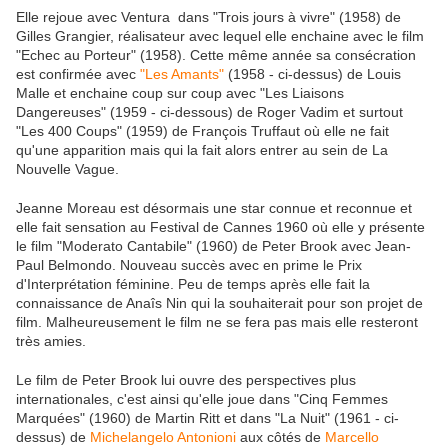
Elle rejoue avec Ventura dans "Trois jours à vivre" (1958) de
Gilles Grangier, réalisateur avec lequel elle enchaine avec le film
"Echec au Porteur" (1958). Cette même année sa consécration
est confirmée avec
"Les Amants"
(1958 - ci-dessus) de Louis
Malle et enchaine coup sur coup avec "Les Liaisons
Dangereuses" (1959 - ci-dessous) de Roger Vadim et surtout
"Les 400 Coups" (1959) de François Truffaut où elle ne fait
qu'une apparition mais qui la fait alors entrer au sein de La
Nouvelle Vague.
Jeanne Moreau est désormais une star connue et reconnue et
elle fait sensation au Festival de Cannes 1960 où elle y présente
le film "Moderato Cantabile" (1960) de Peter Brook avec Jean-
Paul Belmondo. Nouveau succès avec en prime le Prix
d'Interprétation féminine. Peu de temps après elle fait la
connaissance de Anaîs Nin qui la souhaiterait pour son projet de
film. Malheureusement le film ne se fera pas mais elle resteront
très amies.
Le film de Peter Brook lui ouvre des perspectives plus
internationales, c'est ainsi qu'elle joue dans "Cinq Femmes
Marquées" (1960) de Martin Ritt et dans "La Nuit" (1961 - ci-
dessus) de
Michelangelo Antonioni
aux côtés de
Marcello