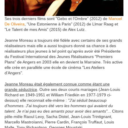
Ses trois derniers films sont "Gebo et l'Ombre" (2012) de
Manoel
De Oliveira
, "Une Estonienne à Paris" (2012) de Llmar Raag et
"Le Talent de mes Amis" (2015) de Alex Lutz.
Jeanne Moreau a toujours été fidèle avec certains de ses grands
réalisateurs mais elle a aussi toujours donné sa chance à des
réalisateurs plus jeunes à tel point qu'après avoir été Présidente
du Festival International des Jeunes Réalisateurs "Premiers
Plans" de Angers en 2003 elle en devient la Marraine. Très active
elle crée en parallèle une école de cinéma "Les Ateliers
d'Angers".
Jeanne Moreau était également connue comme étant une
grande séductrice
. Outre ses deux courts mariages (Jean-Louis
Richard en 1949-1951 et William Friedkin en 1977-1979 ci-
dessus) elle reconnait elle-même :
"J'ai séduit beaucoup
d'hommes. J'ai toujours été vers les hommes qui avaient du
talent. Je n'ai pas eu des amants pour avoir des amants"
... Citons
pêle-mêle Raoul Levy, Sacha Distel, Jean-Louis Trintignant,
Marcello Mastroïanni, Pierre Cardin, François Truffaut, Louis
Malle, Tony Richardson, Georges Moustaki...