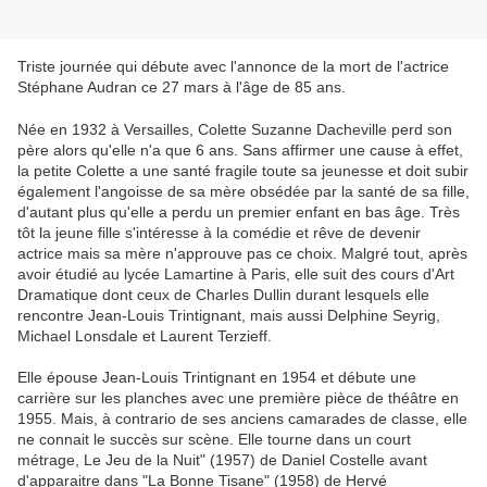
Triste journée qui débute avec l'annonce de la mort de l'actrice
Stéphane Audran ce 27 mars à l'âge de 85 ans.
Née en 1932 à Versailles, Colette Suzanne Dacheville perd son
père alors qu'elle n'a que 6 ans. Sans affirmer une cause à effet,
la petite Colette a une santé fragile toute sa jeunesse et doit subir
également l'angoisse de sa mère obsédée par la santé de sa fille,
d'autant plus qu'elle a perdu un premier enfant en bas âge. Très
tôt la jeune fille s'intéresse à la comédie et rêve de devenir
actrice mais sa mère n'approuve pas ce choix. Malgré tout, après
avoir étudié au lycée Lamartine à Paris, elle suit des cours d'Art
Dramatique dont ceux de Charles Dullin durant lesquels elle
rencontre Jean-Louis Trintignant, mais aussi Delphine Seyrig,
Michael Lonsdale et Laurent Terzieff.
Elle épouse Jean-Louis Trintignant en 1954 et débute une
carrière sur les planches avec une première pièce de théâtre en
1955. Mais, à contrario de ses anciens camarades de classe, elle
ne connait le succès sur scène. Elle tourne dans un court
métrage, Le Jeu de la Nuit" (1957) de Daniel Costelle avant
d'apparaitre dans "La Bonne Tisane" (1958) de Hervé