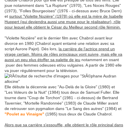
Claude Chabrol pour qui elle est presque de tous ses films. Elle
joue notamment dans "La Rupture" (1970), "Les Noces Rouges"
(1973), "Folles Bourgeoises" (1976 - ci-dessus avec Bruce Dern)
et
surtout "Violette Nozière" (1978) où elle est la mère de Isabelle
Huppert (qui deviendra aussi une muse pour le réalisateur), rôle
pour lequel elle obtient le César du Meilleur second rôle féminin.
"Violette Nozière" est le dernier film avec Chabrol avant leur
divorce en 1980 (Chabrol ayant entamé une relation avec sa
script Aurore Pajot). Dès lors,
la carrière de l'actrice prend un
virage certain. Moins de rôles principaux vont suivre, mais elle va
aussi un peu plus étoffer sa palette de jeu
notamment en osant
jouer des femmes odieuses et/ou vulgaires. A partir de 1980 elle
va jouer régulièrement pour la télévision.
Elle débute la décennie avec "Au-Delà de la Gloire" (1980) et
"Les Voleurs de la Nuit" (1984) tous deux de Samuel Fuller. Elle
tourne dans "Coup de Torchon" (1981 - ci-dessus) de Bertrand
Tavernier, "Mortelle Randonnée" (1983) de Claude Miller avant
de retrouver son pygmalion dans "Le Sang des autres" (1984) et
"Poulet au Vinaigre"
(1985) tous deux de Claude Chabrol.
Alors que sa carrière s'essouffle, elle obtient le rôle principal dans