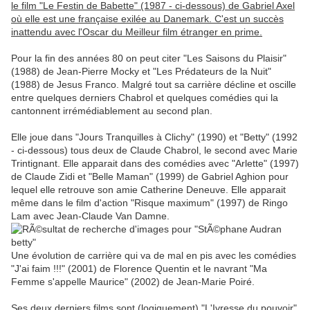
le film "Le Festin de Babette" (1987 - ci-dessous) de Gabriel Axel
où elle est une française exilée au Danemark. C'est un succès
inattendu avec l'Oscar du Meilleur film étranger en prime.
Pour la fin des années 80 on peut citer "Les Saisons du Plaisir"
(1988) de Jean-Pierre Mocky et "Les Prédateurs de la Nuit"
(1988) de Jesus Franco. Malgré tout sa carrière décline et oscille
entre quelques derniers Chabrol et quelques comédies qui la
cantonnent irrémédiablement au second plan.
Elle joue dans "Jours Tranquilles à Clichy" (1990) et "Betty" (1992
- ci-dessous) tous deux de Claude Chabrol, le second avec Marie
Trintignant. Elle apparait dans des comédies avec "Arlette" (1997)
de Claude Zidi et "Belle Maman" (1999) de Gabriel Aghion pour
lequel elle retrouve son amie Catherine Deneuve. Elle apparait
même dans le film d'action "Risque maximum" (1997) de Ringo
Lam avec Jean-Claude Van Damne.
Une évolution de carrière qui va de mal en pis avec les comédies
"J'ai faim !!!" (2001) de Florence Quentin et le navrant "Ma
Femme s'appelle Maurice" (2002) de Jean-Marie Poiré.
Ses deux derniers films sont (logiquement) "L'Ivresse du pouvoir"