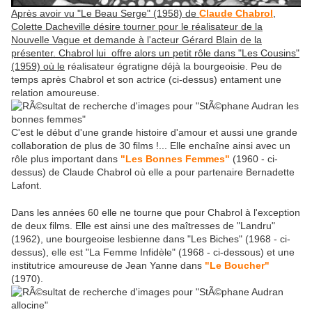
Après avoir vu "Le Beau Serge" (1958) de
Claude Chabrol
,
Colette Dacheville désire tourner pour le réalisateur de la
Nouvelle Vague et demande à l'acteur Gérard Blain de la
présenter. Chabrol lui offre alors un petit rôle dans "Les Cousins"
(1959) où le
réalisateur égratigne déjà la bourgeoisie. Peu de
temps après Chabrol et son actrice (ci-dessus) entament une
relation amoureuse.
C'est le début d'une grande histoire d'amour et aussi une grande
collaboration de plus de 30 films !... Elle enchaîne ainsi avec un
rôle plus important dans
"Les Bonnes Femmes"
(1960 - ci-
dessus) de Claude Chabrol où elle a pour partenaire Bernadette
Lafont.
Dans les années 60 elle ne tourne que pour Chabrol à l'exception
de deux films. Elle est ainsi une des maîtresses de "Landru"
(1962), une bourgeoise lesbienne dans "Les Biches" (1968 - ci-
dessus), elle est "La Femme Infidèle" (1968 - ci-dessous) et une
institutrice amoureuse de Jean Yanne dans
"Le Boucher"
(1970).