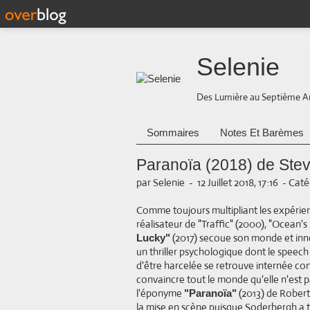
Selenie
Des Lumière au Septième A
Sommaires
Notes Et Barèmes
Paranoïa (2018) de Ste
par Selenie
-
12 Juillet 2018, 17:16
-
Caté
Comme toujours multipliant les expérien
réalisateur de "Traffic" (2000), "Ocean's
(2017) secoue son monde et inno
Lucky"
un thriller psychologique dont le speec
d'être harcelée se retrouve internée con
convaincre tout le monde qu'elle n'est pa
l'éponyme
(2013) de Robert
"Paranoïa"
la mise en scène puisque Soderbergh a t