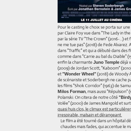
Pour le casting le choix se porta sur u
par Claire Foy vue dans "The Lady in th
par la série TV "The Crown" (2016-...) et
ne me tue pas" (2018) de Fede Alvarez. 
dans "Traffic" et qui a débuté dans des 
comme dans "Carrie au bal du Diable" (19
enfin la charmante
déjà v
Juno Temple
(2009) de Jordan Scott, "Kaboom" (2010
et
(2018) de Woody All
"Wonder Wheel"
de scénariste et Soderbergh ne cache pas
les films "Shok Corridor" (1963) de Samu
, mais aussi "Répulsion"
Milos Forman
Polanski. On citera de notre côté
"Bird
Volée" (2000) de James Mangold et surto
quasi huis clos, le climax est particuli
irrespirable, malsain et dérangeant.
Le film a été tourné dans un hôpital 
chaudes mais fades, qui accentue le ma