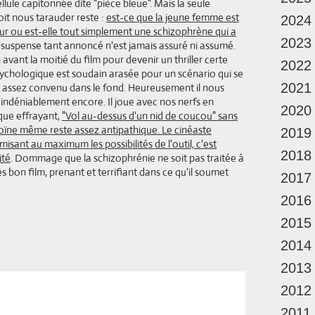
lule capitonnée dite "pièce bleue". Mais la seule
oit nous tarauder reste :
est-ce que la jeune femme est
2024
ur ou est-elle tout simplement une schizophrène qui a
2023
 suspense tant annoncé n'est jamais assuré ni assumé.
avant la moitié du film pour devenir un thriller certe
2022
sychologique est soudain arasée pour un scénario qui se
2021
 assez convenu dans le fond. Heureusement il nous
 indéniablement encore. Il joue avec nos nerfs en
2020
 que effrayant,
"Vol au-dessus d'un nid de coucou" sans
oïne même reste assez antipathique. Le cinéaste
2019
sant au maximum les possibilités de l'outil, c'est
2018
ité
. Dommage que la schizophrénie ne soit pas traitée à
ès bon film, prenant et terrifiant dans ce qu'il soumet
2017
2016
2015
2014
2013
2012
2011