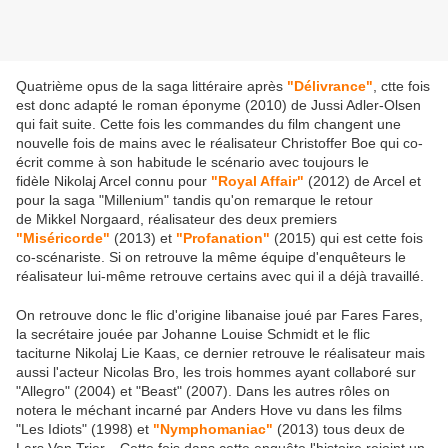
Quatrième opus de la saga littéraire après
"Délivrance"
, ctte fois
est donc adapté le roman éponyme (2010) de Jussi Adler-Olsen
qui fait suite. Cette fois les commandes du film changent une
nouvelle fois de mains avec le réalisateur Christoffer Boe qui co-
écrit comme à son habitude le scénario avec toujours le
fidèle Nikolaj Arcel connu pour
"Royal Affair"
(2012) de Arcel et
pour la saga "Millenium" tandis qu'on remarque le retour
de Mikkel Norgaard, réalisateur des deux premiers
"Miséricorde"
(2013) et
"Profanation"
(2015) qui est cette fois
co-scénariste. Si on retrouve la même équipe d'enquêteurs le
réalisateur lui-même retrouve certains avec qui il a déjà travaillé.
On retrouve donc le flic d'origine libanaise joué par Fares Fares,
la secrétaire jouée par Johanne Louise Schmidt et le flic
taciturne Nikolaj Lie Kaas, ce dernier retrouve le réalisateur mais
aussi l'acteur Nicolas Bro, les trois hommes ayant collaboré sur
"Allegro" (2004) et "Beast" (2007). Dans les autres rôles on
notera le méchant incarné par Anders Hove vu dans les films
"Les Idiots" (1998) et
"Nymphomaniac"
(2013) tous deux de