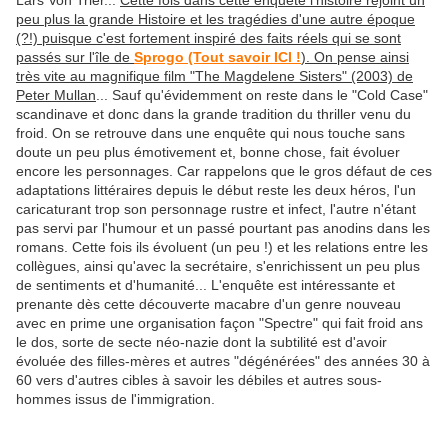
Lars Von Trier...
Cette fois dans cette enquête l'histoire rejoint un
peu plus la grande Histoire et les tragédies d'une autre époque
(?!) puisque c'est fortement inspiré des faits réels qui se sont
passés sur l'île de
Sprogo (Tout savoir ICI !
). On pense ainsi
très vite au magnifique film "The Magdelene Sisters" (2003) de
Peter Mullan
... Sauf qu'évidemment on reste dans le "Cold Case"
scandinave et donc dans la grande tradition du thriller venu du
froid. On se retrouve dans une enquête qui nous touche sans
doute un peu plus émotivement et, bonne chose, fait évoluer
encore les personnages. Car rappelons que le gros défaut de ces
adaptations littéraires depuis le début reste les deux héros, l'un
caricaturant trop son personnage rustre et infect, l'autre n'étant
pas servi par l'humour et un passé pourtant pas anodins dans les
romans. Cette fois ils évoluent (un peu !) et les relations entre les
collègues, ainsi qu'avec la secrétaire, s'enrichissent un peu plus
de sentiments et d'humanité... L'enquête est intéressante et
prenante dès cette découverte macabre d'un genre nouveau
avec en prime une organisation façon "Spectre" qui fait froid ans
le dos, sorte de secte néo-nazie dont la subtilité est d'avoir
évoluée des filles-mères et autres "dégénérées" des années 30 à
60 vers d'autres cibles à savoir les débiles et autres sous-
hommes issus de l'immigration.