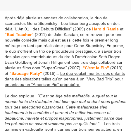
Après déjà plusieurs années de collaboration, le duo de
scénaristes Gene Stupnitsky - Lee Eisenberg auxquels on doit
déjà "L'An 01 : des Débuts Difficiles" (2009) de
Harold Ramis
et
"Bad Teacher"
(2011) de Jake Kasdan, se retrouvent pour une
nouvelle comédie mais qui est aussi cette fois le premier long
métrage en tant que réalisateur pour Gene Stupnitsky. En prime,
le duo s'offrent un trio de producteurs prestigieux, à savoir trois
des plus gros contriobuteurs du rire à l'américaine Seth Rogen,
Evan Goldberg et Jonah Hill qui ont tous trois déjà collaboré sur
plusieurs films dont "SuperGrave" (2007),
"C'est la Fin"
(2013)
et
"Sausage Party"
(2016)...
Le duo voulait montrer des enfants
dans des situations telles qu'on pense à un "Very Bad Trip" pour
enfants ou un "American Pie" prépubère.
Le duo explique :
"C'est un âge très malhabile, auquel tout le
monde tente de s'adapter tant bien que mal et dont nous gardons
tous des anecdotes bizzaroïdes. Cette maladresse sied
totalement à la comédie et permet de mêler innocence et
débauche, naïveté et propos inappropriés, justement parce que
les pré-ados ne savent vraiment pas ce qu'ils font."
... Les trois
gamins en vadrouille sont incarnés par trois jeunes acteurs, en