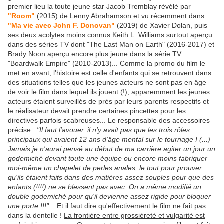
premier lieu la toute jeune star Jacob Tremblay révélé par
"Room"
(2015) de Lenny Abrahamson et vu récemment dans
"Ma vie avec John F. Donovan"
(2019) de Xavier Dolan, puis
ses deux acolytes moins connus Keith L. Williams surtout aperçu
dans des séries TV dont "The Last Man on Earth" (2016-2017) et
Brady Noon aperçu encore plus jeune dans la série TV
"Boardwalk Empire" (2010-2013)... Comme la promo du film le
met en avant, l'histoire est celle d'enfants qui se retrouvent dans
des situations telles que les jeunes acteurs ne sont pas en âge
de voir le film dans lequel ils jouent (!), apparemment les jeunes
acteurs étaient surveillés de près par leurs parents respectifs et
le réalisateur devait prendre certaines pincettes pour les
directives parfois scabreuses... Le responsable des accessoires
précise :
"Il faut l'avouer, il n'y avait pas que les trois rôles
principaux qui avaient 12 ans d'âge mental sur le tournage ! (...)
Jamais je n'aurai pensé au début de ma carrière agiter un jour un
godemiché devant toute une équipe ou encore moins fabriquer
moi-même un chapelet de perles anales, le tout pour prouver
qu'ils étaient faits dans des matières assez souples pour que des
enfants (!!!!) ne se blessent pas avec. On a même modifié un
double godemiché pour qu'il devienne assez rigide pour bloquer
une porte !!!"
... Et il faut dire qu'effectivement le film ne fait pas
dans la dentelle !
La frontière entre grossièreté et vulgarité est