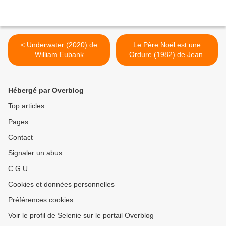
< Underwater (2020) de
Le Père Noël est une
William Eubank
Ordure (1982) de Jean-
Marie Poiré >
Hébergé par Overblog
Top articles
Pages
Contact
Signaler un abus
C.G.U.
Cookies et données personnelles
Préférences cookies
Voir le profil de Selenie sur le portail Overblog