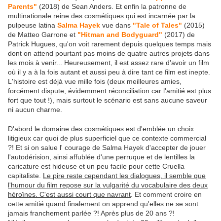
Parents"
(2018) de Sean Anders. Et enfin la patronne de
multinationale reine des cosmétiques qui est incarnée par la
pulpeuse latina
Salma Hayek
vue dans
"Tale of Tales"
(2015)
de Matteo Garrone et
"Hitman and Bodyguard"
(2017) de
Patrick Hugues, qu'on voit rarement depuis quelques temps mais
dont on attend pourtant pas moins de quatre autres projets dans
les mois à venir... Heureusement, il est assez rare d'avoir un film
où il y a à la fois autant et aussi peu à dire tant ce film est inepte.
L'histoire est déjà vue mille fois (deux meilleures amies,
forcément dispute, évidemment réconciliation car l'amitié est plus
fort que tout !), mais surtout le scénario est sans aucune saveur
ni aucun charme.
D'abord le domaine des cosmétiques est d'emblée un choix
litigieux car quoi de plus superficiel que ce contexte commercial
?! Et si on salue l' courage de Salma Hayek d'accepter de jouer
l'autodérision, ainsi affublée d'une perruque et de lentilles la
caricature est hideuse et un peu facile pour cette Cruella
capitaliste.
Le pire reste cependant les dialogues, il semble que
l'humour du film repose sur la vulgarité du vocabulaire des deux
héroïnes. C'est aussi court que navrant
. Et comment croire en
cette amitié quand finalement on apprend qu'elles ne se sont
jamais franchement parlée ?! Après plus de 20 ans ?!