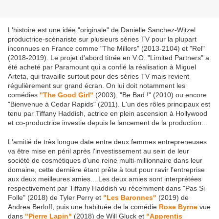
L'histoire est une idée "originale" de Danielle Sanchez-Witzel
productrice-scénariste sur plusieurs séries TV pour la plupart
inconnues en France comme "The Millers" (2013-2104) et "Rel"
(2018-2019). Le projet d'abord titrée en V.O. "Limited Partners" a
été acheté par Paramount qui a confié la réalisation à Miguel
Arteta, qui travaille surtout pour des séries TV mais revient
régulièrement sur grand écran. On lui doit notamment les
comédies
"The Good Girl"
(2003), "Be Bad !" (2010) ou encore
"Bienvenue à Cedar Rapids" (2011). L'un des rôles principaux est
tenu par Tiffany Haddish, actrice en plein ascension à Hollywood
et co-productrice investie depuis le lancement de la production...
L'amitié de très longue date entre deux femmes entrepreneuses
va être mise en péril après l'investissement au sein de leur
société de cosmétiques d'une reine multi-millionnaire dans leur
domaine, cette dernière étant prête à tout pour ravir l'entreprise
aux deux meilleures amies... Les deux amies sont interprétées
respectivement par Tiffany Haddish vu récemment dans "Pas Si
Folle" (2018) de Tyler Perry et
"Les Baronnes"
(2019) de
Andrea Berloff, puis une habituée de la comédie
Rose Byrne
vue
dans
"Pierre Lapin"
(2018) de Will Gluck et
"Apprentis