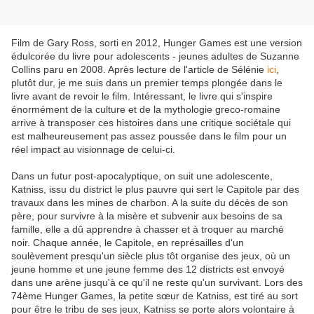
Film de Gary Ross, sorti en 2012, Hunger Games est une version
édulcorée du livre pour adolescents - jeunes adultes de Suzanne
Collins paru en 2008. Après lecture de l'article de Sélénie
ici
,
plutôt dur, je me suis dans un premier temps plongée dans le
livre avant de revoir le film. Intéressant, le livre qui s'inspire
énormément de la culture et de la mythologie greco-romaine
arrive à transposer ces histoires dans une critique sociétale qui
est malheureusement pas assez poussée dans le film pour un
réel impact au visionnage de celui-ci.
Dans un futur post-apocalyptique, on suit une adolescente,
Katniss, issu du district le plus pauvre qui sert le Capitole par des
travaux dans les mines de charbon. A la suite du décès de son
père, pour survivre à la misère et subvenir aux besoins de sa
famille, elle a dû apprendre à chasser et à troquer au marché
noir. Chaque année, le Capitole, en représailles d'un
soulèvement presqu'un siècle plus tôt organise des jeux, où un
jeune homme et une jeune femme des 12 districts est envoyé
dans une arène jusqu'à ce qu'il ne reste qu'un survivant. Lors des
74ème Hunger Games, la petite sœur de Katniss, est tiré au sort
pour être le tribu de ses jeux, Katniss se porte alors volontaire à