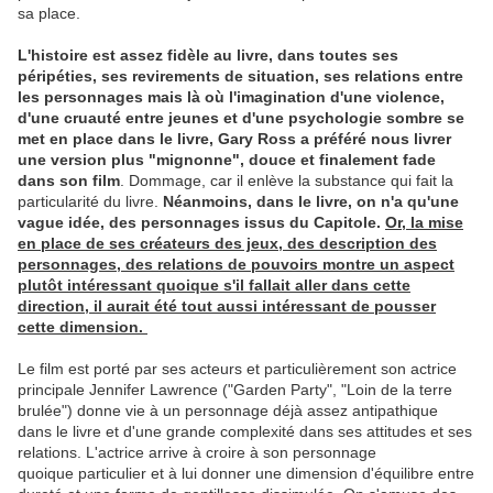
sa place.
L'histoire est assez fidèle au livre, dans toutes ses
péripéties, ses revirements de situation, ses relations entre
les personnages mais là où l'imagination d'une violence,
d'une cruauté entre jeunes et d'une psychologie sombre se
met en place dans le livre, Gary Ross a préféré nous livrer
une version plus "mignonne", douce et finalement fade
dans son film
. Dommage, car il enlève la substance qui fait la
particularité du livre.
Néanmoins, dans le livre, on n'a qu'une
vague idée, des personnages issus du Capitole.
Or, la mise
en place de ses créateurs des jeux, des description des
personnages, des relations de pouvoirs montre un aspect
plutôt intéressant quoique s'il fallait aller dans cette
direction, il aurait été tout aussi intéressant de pousser
cette dimension.
Le film est porté par ses acteurs et particulièrement son actrice
principale Jennifer Lawrence ("Garden Party", "Loin de la terre
brulée") donne vie à un personnage déjà assez antipathique
dans le livre et d'une grande complexité dans ses attitudes et ses
relations. L'actrice arrive à croire à son personnage
quoique particulier et à lui donner une dimension d'équilibre entre