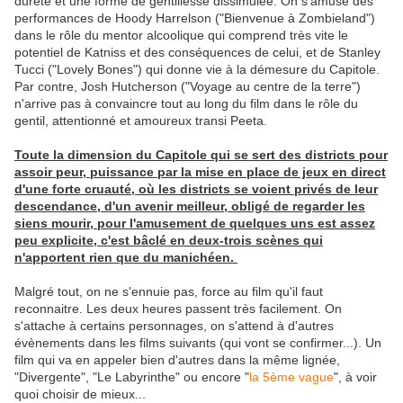
dureté et une forme de gentillesse dissimulée. On s'amuse des
performances de Hoody Harrelson ("Bienvenue à Zombieland")
dans le rôle du mentor alcoolique qui comprend très vite le
potentiel de Katniss et des conséquences de celui, et de Stanley
Tucci ("Lovely Bones") qui donne vie à la démesure du Capitole.
Par contre, Josh Hutcherson ("Voyage au centre de la terre")
n'arrive pas à convaincre tout au long du film dans le rôle du
gentil, attentionné et amoureux transi Peeta.
Toute la dimension du Capitole qui se sert des districts pour
assoir peur, puissance par la mise en place de jeux en direct
d'une forte cruauté, où les districts se voient privés de leur
descendance, d'un avenir meilleur, obligé de regarder les
siens mourir, pour l'amusement de quelques uns est assez
peu explicite, c'est bâclé en deux-trois scènes qui
n'apportent rien que du manichéen.
Malgré tout, on ne s'ennuie pas, force au film qu'il faut
reconnaitre. Les deux heures passent très facilement. On
s'attache à certains personnages, on s'attend à d'autres
évènements dans les films suivants (qui vont se confirmer...). Un
film qui va en appeler bien d'autres dans la même lignée,
"Divergente", "Le Labyrinthe" ou encore "
la 5ème vague
", à voir
quoi choisir de mieux...