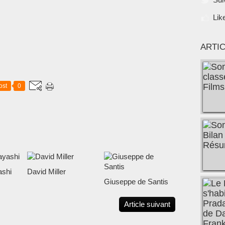
Lik
ARTI
ost
0
shi
David Miller
Giuseppe de Santis
Article suivant