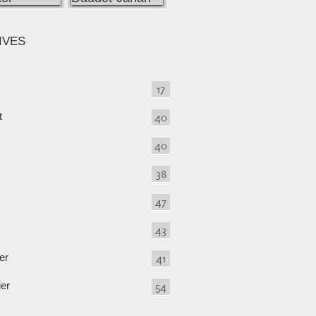
IVES
17
t
40
40
38
47
43
er
41
ier
54