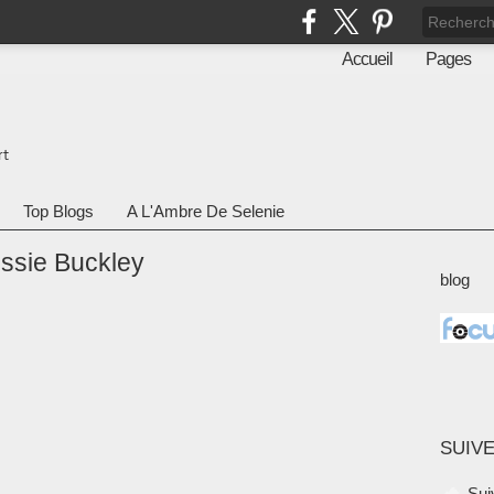
Accueil
Pages
rt
Top Blogs
A L'Ambre De Selenie
essie Buckley
blog
SUIVE
Sui