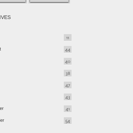
IVES
11
t
44
40
38
47
43
er
41
ier
54