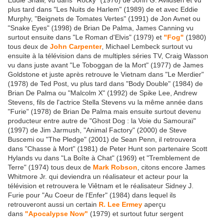
Eddie Shaw, vu dans "Rocky" (1976) de John G. Avildsen et vu
plus tard dans "Les Nuits de Harlem" (1989) de et avec Eddie
Murphy, "Beignets de Tomates Vertes" (1991) de Jon Avnet ou
"Snake Eyes" (1998) de Brian De Palma, James Canning vu
surtout ensuite dans "Le Roman d'Elvis" (1979) et
"Fog"
(1980)
tous deux de
John Carpenter
, Michael Lembeck surtout vu
ensuite à la télévision dans de multiples séries TV, Craig Wasson
vu dans juste avant "Le Toboggan de la Mort" (1977) de James
Goldstone et juste après retrouve le Vietnam dans "Le Merdier"
(1978) de Ted Post, vu plus tard dans "Body Double" (1984) de
Brian De Palma ou "Malcolm X" (1992) de Spike Lee, Andrew
Stevens, fils de l'actrice Stella Stevens vu la même année dans
"Furie" (1978) de Brian De Palma mais ensuite surtout devenu
producteur entre autre de "Ghost Dog : la Voie du Samouraï"
(1997) de Jim Jarmush, "Animal Factory" (2000) de Steve
Buscemi ou "The Pledge" (2001) de Sean Penn, il retrouvera
dans "Chasse à Mort" (1981) de Peter Hunt son partenaire Scott
Hylands vu dans "La Boîte à Chat" (1969) et "Tremblement de
Terre" (1974) tous deux de
Mark Robson
, citons encore James
Whitmore Jr. qui deviendra un réalisateur et acteur pour la
télévision et retrouvera le Viêtnam et le réalisateur Sidney J.
Furie pour "Au Coeur de l'Enfer" (1984) dans lequel ils
retrouveront aussi un certain
R. Lee Ermey
aperçu
dans
"Apocalypse Now"
(1979) et surtout futur sergent