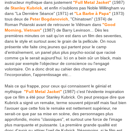
instructeur mythique dans justement
"Full Metal Jacket"
(1987)
de
Stanley Kubrick
, et enfin n'oublions pas Noble Willingham vu
dans "La Dernière Séance" (1971) et
"La Barbe à Papa"
(1973)
tous deux de
Peter Bogdanovich
, "Chinatown" (1974) de
Roman Polanski avant de retrouver le Viêtnam dans
"Good
Morning, Vietnam"
(1987) de Barry Levinson... Dès les
premières minutes on sait qu'on est dans un film des seventies,
dans le style et surtout avec le grain de la pellicule. On nous
présente vite faite cinq jeunes qui partent pour le camp
d'entraînement, un panel plus plus psycho-social que racisé
comme ça le serait aujourd'hui. Ici on a bein sûr un black, mais
aussi par exemple l'objecteur de conscience ou l'engagé
volontaire. On a donc droit au cahier des charges avec
l'incorporation, l'apprentissage etc...
Mais ce qui frappe, pour ceux qui connaissent le génial et
mythique
"Full Metal Jacket"
(1987) c'est l'évidente inspiration
que ce film a été pour Stanley Kubrick. On peut presque dire que
Kubrick a signé un remake, terme souvent péjoratif mais faut bien
l'avouer que cette fois le remake est nettement supérieur, ne
serait-ce que par sa mise en scène, des personnages plus
approfondis, moins "classiques", et surtout une force de l'image
plus marquante et puissante. La première grande qualité est
donc d'avoir su attirer l'oeil de Kubrick. Néanmoins, si le film est