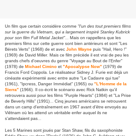
Un film que certain considère comme
"l'un des tout premiers films
sur la guerre du Vietnam, qui a largement inspiré Stanley Kubrick
pour son film Full Metal Jacket"
... Mais on rappellera que les
premiers films sur cette guerre sont bien antérieurs et sont "Les
Bérets Verts" (1968) de et avec
John Wayne
puis "Hail, Hero !"
(1969) de David Miller. Mais ce film précède il est vrai de peu les
grands chefs d'oeuvres du genre "Voyage au Bout de l'Enfer"
(1978) de
Michael Cimino
et
"Apocalypse Now"
(1979) de
Francis Ford Coppola. Le réalisateur Sidney J. Furie est déjà un
cinéaste expérimenté avec entre autre "Le Cadavre qui tue"
(1961), "Ipcress, Danger Immédiat" (1965) ou
"L'Homme de la
Sierra"
(1966). Il co-écrit le scénario avec Rick Natkin qu'il
retrouvera aussi pour les films "Purple Hearts" (1984) et "La Prise
de Beverly Hills" (1991)... Cinq jeunes américains se retrouvent
dans un camp d'entraînement en 1967 avant d'être envoyés au
Viêtnam où les attend un véritable enfer auquel ils ne
s'attendaient pas...
Les 5 Marines sont joués par Stan Shaw, fils du saxophoniste