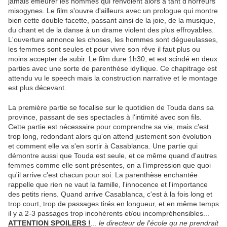
jamais effleurer les hommes qui renvoient alors à tant d'horreurs
misogynes. Le film s'ouvre d'ailleurs avec un prologue qui montre
bien cette double facette, passant ainsi de la joie, de la musique,
du chant et de la danse à un drame violent des plus effroyables.
L'ouverture annonce les choses, les hommes sont dégueulasses,
les femmes sont seules et pour vivre son rêve il faut plus ou
moins accepter de subir. Le film dure 1h30, et est scindé en deux
parties avec une sorte de parenthèse idyllique. Ce chapitrage est
attendu vu le speech mais la construction narrative et le montage
est plus décevant.
La première partie se focalise sur le quotidien de Touda dans sa
province, passant de ses spectacles à l'intimité avec son fils.
Cette partie est nécessaire pour comprendre sa vie, mais c'est
trop long, redondant alors qu'on attend justement son évolution
et comment elle va s'en sortir à Casablanca. Une partie qui
démontre aussi que Touda est seule, et ce même quand d'autres
femmes comme elle sont présentes, on a l'impression que quoi
qu'il arrive c'est chacun pour soi. La parenthèse enchantée
rappelle que rien ne vaut la famille, l'innocence et l'importance
des petits riens. Quand arrive Casablanca, c'est à la fois long et
trop court, trop de passages tirés en longueur, et en même temps
il y a 2-3 passages trop incohérents et/ou incompréhensibles...
ATTENTION SPOILERS !
...
le directeur de l'école qu ne prendrait