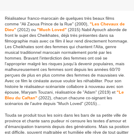
Réalisateur franco-marocain de quelques très beaux films
comme "Ali Zaoua Prince de la Rue" (2000),
"Les Chevaux de
Dieu"
(2012) ou
"Much Loved"
(2015) Nabil Ayouch aborde de
front le sujet des Cheikhates, déjà très présentes dans sa
filmographie mais avec ce film il leur rend directement hommage.
Les Cheikhates sont des femmes qui chantent l'Aïta, genre
musical traditionnel marocain normalement porté par les
hommes. Bravant l'interdiction des femmes ont osé se
l'approprier malgré les risques jusqu'à devenir populaires, mais
malheureusement ces femmes sont depuis les années 60/70
perçues de plus en plus comme des femmes de mauvaises vie.
Avec ce film le cinéaste avoue vouloir les réhabiliter. Pour son
histoire le réalisateur-scénariste collabore à nouveau avec son
épouse, Maryam Touzani, réalisatrice de "Adam" (2019) et
"Le
Bleu du Caftan"
(2022), chacun chacune co-signant les
scénarios de l'autre depuis "Much Loved" (2015)...
Touda se produit tous les soirs dans les bars de sa petite ville de
province et chante sans pudeur ni censure les textes d'amour et
d'émancipation transmis depuis des générations. Mais sa position
est difficile, souvent maltraitée et humiliée elle rêve de tout quitter