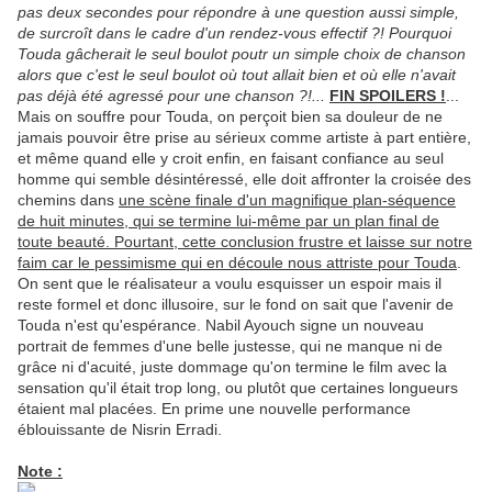
pas deux secondes pour répondre à une question aussi simple,
de surcroît dans le cadre d'un rendez-vous effectif ?! Pourquoi
Touda gâcherait le seul boulot poutr un simple choix de chanson
alors que c'est le seul boulot où tout allait bien et où elle n'avait
pas déjà été agressé pour une chanson ?!...
FIN SPOILERS !
...
Mais on souffre pour Touda, on perçoit bien sa douleur de ne
jamais pouvoir être prise au sérieux comme artiste à part entière,
et même quand elle y croit enfin, en faisant confiance au seul
homme qui semble désintéressé, elle doit affronter la croisée des
chemins dans
une scène finale d'un magnifique plan-séquence
de huit minutes, qui se termine lui-même par un plan final de
toute beauté. Pourtant, cette conclusion frustre et laisse sur notre
faim car le pessimisme qui en découle nous attriste pour Touda
.
On sent que le réalisateur a voulu esquisser un espoir mais il
reste formel et donc illusoire, sur le fond on sait que l'avenir de
Touda n'est qu'espérance. Nabil Ayouch signe un nouveau
portrait de femmes d'une belle justesse, qui ne manque ni de
grâce ni d'acuité, juste dommage qu'on termine le film avec la
sensation qu'il était trop long, ou plutôt que certaines longueurs
étaient mal placées. En prime une nouvelle performance
éblouissante de Nisrin Erradi.
Note :