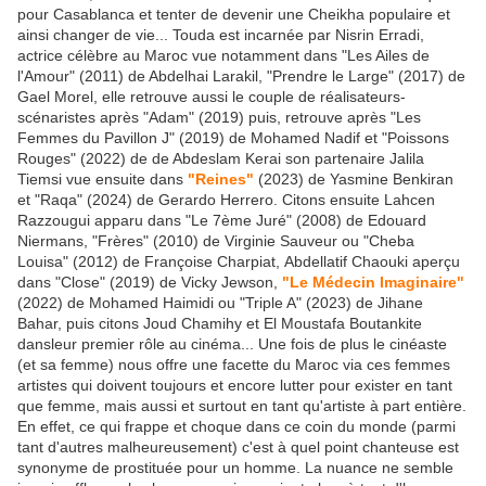
pour Casablanca et tenter de devenir une Cheikha populaire et
ainsi changer de vie... Touda est incarnée par Nisrin Erradi,
actrice célèbre au Maroc vue notamment dans "Les Ailes de
l'Amour" (2011) de Abdelhai Larakil, "Prendre le Large" (2017) de
Gael Morel, elle retrouve aussi le couple de réalisateurs-
scénaristes après "Adam" (2019) puis, retrouve après "Les
Femmes du Pavillon J" (2019) de Mohamed Nadif et "Poissons
Rouges" (2022) de de Abdeslam Kerai son partenaire Jalila
Tiemsi vue ensuite dans
"Reines"
(2023) de Yasmine Benkiran
et "Raqa" (2024) de Gerardo Herrero. Citons ensuite Lahcen
Razzougui apparu dans "Le 7ème Juré" (2008) de Edouard
Niermans, "Frères" (2010) de Virginie Sauveur ou "Cheba
Louisa" (2012) de Françoise Charpiat, Abdellatif Chaouki aperçu
dans "Close" (2019) de Vicky Jewson,
"Le Médecin Imaginaire"
(2022) de Mohamed Haimidi ou "Triple A" (2023) de Jihane
Bahar, puis citons Joud Chamihy et El Moustafa Boutankite
dansleur premier rôle au cinéma... Une fois de plus le cinéaste
(et sa femme) nous offre une facette du Maroc via ces femmes
artistes qui doivent toujours et encore lutter pour exister en tant
que femme, mais aussi et surtout en tant qu'artiste à part entière.
En effet, ce qui frappe et choque dans ce coin du monde (parmi
tant d'autres malheureusement) c'est à quel point chanteuse est
synonyme de prostituée pour un homme. La nuance ne semble