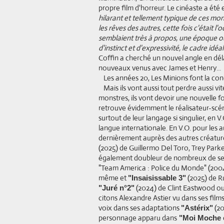
propre film d'horreur. Le cinéaste a été 
hilarant et tellement typique de ces mons
les rêves des autres, cette fois c'était l
semblaient très à propos, une époque o
d'instinct et d'expressivité, le cadre idé
Coffin a cherché un nouvel angle en dél
nouveaux venus avec James et Henry...
Les années 20, Les Minions font la con
Mais ils vont aussi tout perdre aussi 
monstres, ils vont devoir une nouvelle fo
retrouve évidemment le réalisateur-scén
surtout de leur langage si singulier, en 
langue internationale. En V.O. pour les
dernièrement auprès des autres créatur
(2025) de Guillermo Del Toro, Trey Parker
également doubleur de nombreux de ses 
"Team America : Police du Monde" (2004
même et
(2025) de R
"Insaisissable 3"
(2024) de Clint Eastwood o
"Juré n°2"
citons Alexandre Astier vu dans ses film
voix dans ses adaptations
(20
"Astérix"
personnage apparu dans
"Moi Moche 