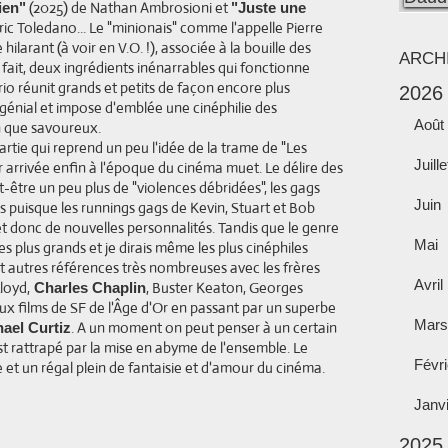
(2025) de Nathan Ambrosioni et
ien"
"Juste une
ic Toledano... Le "minionais" comme l'appelle Pierre
ilarant (à voir en V.O. !), associée à la bouille des
ARCH
fait, deux ingrédients inénarrables qui fonctionne
ario réunit grands et petits de façon encore plus
2026
génial et impose d'emblée une cinéphilie des
Août
n que savoureux.
rtie qui reprend un peu l'idée de la trame de "Les
Juille
 arrivée enfin à l'époque du cinéma muet. Le délire des
t-être un peu plus de "violences débridées", les gags
Juin
es puisque les runnings gags de Kevin, Stuart et Bob
t donc de nouvelles personnalités. Tandis que le genre
Mai
 les plus grands et je dirais même les plus cinéphiles
 et autres références très nombreuses avec les frères
Avril
loyd,
, Buster Keaton, Georges
Charles Chaplin
ux films de SF de l'Âge d'Or en passant par un superbe
Mars
. A un moment on peut penser à un certain
ael Curtiz
 est rattrapé par la mise en abyme de l'ensemble. Le
Févri
 et un régal plein de fantaisie et d'amour du cinéma.
Janv
2025