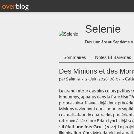
Selenie
Des Lumière au Septième A
Sommaires
Notes Et Barèmes
Des Minions et des Mons
par Selenie
-
25 Juin 2026, 08:07
-
Caté
Le grand retour des plus cultes petites 
longtemps, apparus dans la franchise
"M
propre spin-off avec déjà deux précéden
Minions reviennent donc pour un septième
co-réalisateur de quatre des précédents f
retrouve à l'écriture Brian Lynch déjà sc
(2022). Le proje
: il était une fois Gru"
Illumination, Chris Meledandri qui aurait 