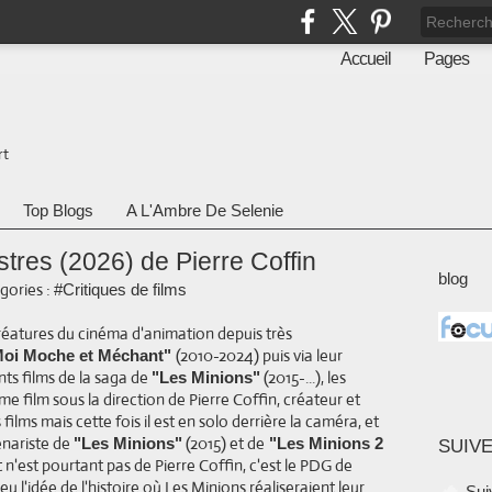
Accueil
Pages
rt
Top Blogs
A L'Ambre De Selenie
tres (2026) de Pierre Coffin
blog
gories :
#Critiques de films
créatures du cinéma d'animation depuis très
(2010-2024) puis via leur
oi Moche et Méchant"
ts films de la saga de
(2015-...), les
"Les Minions"
 film sous la direction de Pierre Coffin, créateur et
ilms mais cette fois il est en solo derrière la caméra, et
énariste de
(2015) et de
"Les Minions"
"Les Minions 2
SUIVE
t n'est pourtant pas de Pierre Coffin, c'est le PDG de
eu l'idée de l'histoire où Les Minions réaliseraient leur
Sui