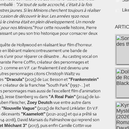
emballé :
"J'ai tout de suite accroché, c'était à la fois
tres jaunes. Si les Minions cherchent toujours à réaliser
Lik
'occasion de découvrir le leur. Les années 1920 nous
ù le cinéma était en plein développement. Un monde
ARTI
al pour nos Minions."
Pour cette nouvelle histoire, Pierre
aissant un peu son trio historique pour consacrer deux
quête de Hollywood en réalisant leur film d'horreur.
vite en libérant malencontreusement une bande de
is s'unir pour réparer ce désastre... Au casting vocal on
ariste Pierre Coffin, créateur des personnages et
V.O. comme en V.F. car finalement il est devenu une
 autres personnages citons Christoph Waltz vu
es
(2025) de Luc Besson et
"Dracula"
"Frankenstein"
 créateur de la franchise "South Park" (1997-...) et
personnages mais aussi de l'excellent film d'animation
), Jesse Eisenberg vu dans
(2024) de lui-
"A Real Pain"
uben Fleischer,
vue entre autre dans
Zoey Deutch
u
(2025) de Richard Linklater. En V.F.
"Nouvelle Vague"
s décevants
(2021-2025) et qui a prêté sa
"Kaamelott"
14-2018), David Marsais du Palmashow qui reprend son
(2017), puis enfin Camille Cottin vue
et Méchant 3"