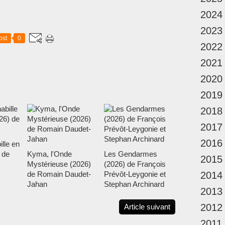
2024
2023
ost
0
2022
2021
2020
2019
2018
2017
2016
ille en
 de
Kyma, l'Onde
Les Gendarmes
2015
Mystérieuse (2026)
(2026) de François
de Romain Daudet-
Prévôt-Leygonie et
2014
Jahan
Stephan Archinard
2013
2012
Article suivant
2011