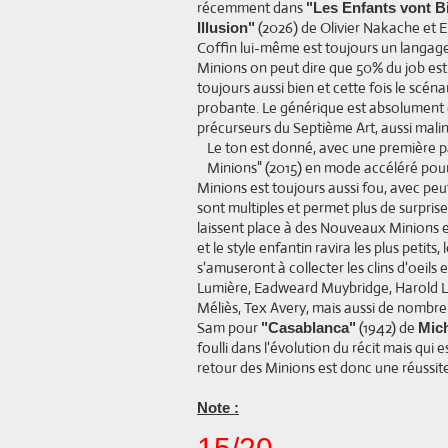
récemment dans
"Les Enfants vont B
(2026) de Olivier Nakache et Er
Illusion"
Coffin lui-même est toujours un langage h
Minions on peut dire que 50% du job est 
toujours aussi bien et cette fois le scén
probante. Le générique est absolument 
précurseurs du Septième Art, aussi mali
Le ton est donné, avec une première pa
Minions" (2015) en mode accéléré pour
Minions est toujours aussi fou, avec peu
sont multiples et permet plus de surpris
laissent place à des Nouveaux Minions e
et le style enfantin ravira les plus petits,
s'amuseront à collecter les clins d'oeils
Lumière, Eadweard Muybridge, Harold L
Méliès, Tex Avery, mais aussi de nombre
Sam pour
(1942) de
"Casablanca"
Mich
foulli dans l'évolution du récit mais qui
retour des Minions est donc une réussite
Note :