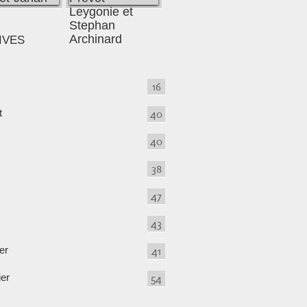
IVES
16
t
40
40
38
47
43
er
41
ier
54