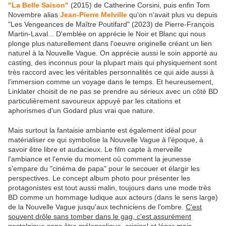
"La Belle Saison"
(2015) de Catherine Corsini, puis enfin Tom
Novembre alias
Jean-Pierre Melville
qu'on n'avait plus vu depuis
"Les Vengeances de Maître Poutifard" (2023) de Pierre-François
Martin-Laval... D'emblée on apprécie le Noir et Blanc qui nous
plonge plus naturellement dans l'oeuvre originelle créant un lien
naturel à la Nouvelle Vague. On apprécie aussi le soin apporté au
casting, des inconnus pour la plupart mais qui physiquement sont
très raccord avec les véritables personnalités ce qui aide aussi à
l'immersion comme un voyage dans le temps. Et heureusement,
Linklater choisit de ne pas se prendre au sérieux avec un côté BD
particulièrement savoureux appuyé par les citations et
aphorismes d'un Godard plus vrai que nature.
Mais surtout la fantaisie ambiante est également idéal pour
matérialiser ce qui symbolise la Nouvelle Vague à l'époque, à
savoir être libre et audacieux. Le film capte à merveille
l'ambiance et l'envie du moment où comment la jeunesse
s'empare du "cinéma de papa" pour le secouer et élargir les
perspectives. Le concept album photo pour présenter les
protagonistes est tout aussi malin, toujours dans une mode très
BD comme un hommage ludique aux acteurs (dans le sens large)
de la Nouvelle Vague jusqu'aux techniciens de l'ombre.
C'est
souvent drôle sans tomber dans le gag, c'est assurément