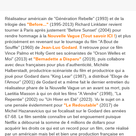
Réalisateur américain de "Génération Rebelle" (1993) et de la
trilogie des
"Before..."
(1995-2013) Richard Linklater revient
tourner à Paris après justement "Before Sunset" (2004) pour
rendre hommage à la
Nouvelle Vague (Tout savoir ICI !
) et plus
précisément en revenant sur le tournage du film "A Bout de
Souffle" (1960) de
Jean-Luc Godard
. Il retrouve pour ce film
Vince Palmo et Holly Gent ses scénaristes de "Orson Welles et
Moi" (2013) et
"Bernadette a Disparu"
(2019), puis collabore
avec deux françaises pour plus d'authenticité, Michèle
Halberstadt, productrice-scénariste du film et productrice qui a
joué pour Godard dans "King Lear" (1987), a distribué "Eloge de
l'Amour" (2001) de Godard et a même fait le dernier entretien du
réalisateur phare de la Nouvelle Vague un an avant sa mort, puis
Laetitia Masson à qui on doit les films "A Vendre" (1998), "La
Repentie" (2002) ou "Un Hiver en Eté" (2023). Vu le sujet on a
une pensée évidemment pour
"Le Redoutable"
(2017) de
Michel Hazanavicius qui se focalisait sur le Godard des années
67-68. Le film semble connaître un bel engouement puisque
Netflix a déboursé la somme de 4 millions de dollars pour
acquérir les droits ce qui est un record pour un film, certe réalisé
par un américain mais bel et bien une production française en