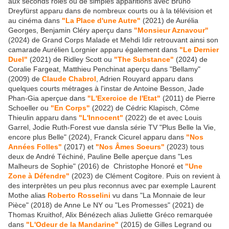
aux seconds rôles ou de simples apparitions avec Bruno
Dreyfürst apparu dans de nombreux courts ou à la télévision et
au cinéma dans
"La Place d'une Autre"
(2021) de Aurélia
Georges, Benjamin Cléry aperçu dans
"Monsieur Aznavour"
(2024) de Grand Corps Malade et Mehdi Idir retrouvant ainsi son
camarade Aurélien Lorgnier apparu également dans
"Le Dernier
Duel"
(2021) de Ridley Scott ou
"The Substance"
(2024) de
Coralie Fargeat, Matthieu Penchinat aperçu dans "Bellamy"
(2009) de
Claude Chabrol
, Adrien Rouyard apparu dans
quelques courts métrages à l'instar de Antoine Besson, Jade
Phan-Gia aperçue dans
"L'Exercice de l'Etat"
(2011) de Pierre
Schoeller ou
"En Corps"
(2022) de Cédric Klapisch, Côme
Thieulin apparu dans
"L'Innocent"
(2022) de et avec Louis
Garrel, Jodie Ruth-Forest vue dansla série TV "Plus Belle la Vie,
encore plus Belle" (2024), Franck Cicurel apparu dans
"Nos
Années Folles"
(2017) et
"Nos Âmes Soeurs"
(2023) tous
deux de André Téchiné, Pauline Belle aperçue dans "Les
Malheurs de Sophie" (2016) de Christophe Honoré et
"Une
Zone à Défendre"
(2023) de Clément Cogitore. Puis on revient à
des interprètes un peu plus reconnus avec par exemple Laurent
Mothe alias
Roberto Rosselini
vu dans "La Monnaie de leur
Pièce" (2018) de Anne Le NY ou "Les Promesses" (2021) de
Thomas Kruithof, Alix Bénézech alias Juliette Gréco remarquée
dans
"L'Odeur de la Mandarine"
(2015) de Gilles Legrand ou