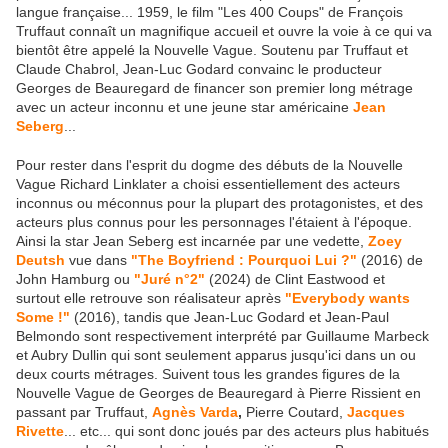
langue française... 1959, le film "Les 400 Coups" de François
Truffaut connaît un magnifique accueil et ouvre la voie à ce qui va
bientôt être appelé la Nouvelle Vague. Soutenu par Truffaut et
Claude Chabrol, Jean-Luc Godard convainc le producteur
Georges de Beauregard de financer son premier long métrage
avec un acteur inconnu et une jeune star américaine
Jean
Seberg
...
Pour rester dans l'esprit du dogme des débuts de la Nouvelle
Vague Richard Linklater a choisi essentiellement des acteurs
inconnus ou méconnus pour la plupart des protagonistes, et des
acteurs plus connus pour les personnages l'étaient à l'époque.
Ainsi la star Jean Seberg est incarnée par une vedette,
Zoey
Deutsh
vue dans
"The Boyfriend : Pourquoi Lui ?"
(2016) de
John Hamburg ou
"Juré n°2"
(2024) de Clint Eastwood et
surtout elle retrouve son réalisateur après
"Everybody wants
Some !"
(2016), tandis que Jean-Luc Godard et Jean-Paul
Belmondo sont respectivement interprété par Guillaume Marbeck
et Aubry Dullin qui sont seulement apparus jusqu'ici dans un ou
deux courts métrages. Suivent tous les grandes figures de la
Nouvelle Vague de Georges de Beauregard à Pierre Rissient en
passant par Truffaut,
Agnès Varda
,
Pierre Coutard,
Jacques
Rivette
... etc... qui sont donc joués par des acteurs plus habitués