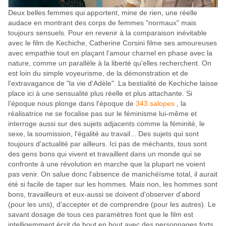
Deux belles femmes qui apportent, mine de rien, une réelle
audace en montrant des corps de femmes "normaux" mais
toujours sensuels. Pour en revenir à la comparaison inévitable
avec le film de Kechiche, Catherine Corsini filme ses amoureuses
avec empathie tout en plaçant l'amour charnel en phase avec la
nature, comme un parallèle à la liberté qu'elles recherchent. On
est loin du simple voyeurisme, de la démonstration et de
l'extravagance de "la vie d'Adèle". La bestialité de Kechiche laisse
place ici à une sensualité plus réelle et plus attachante. Si
l'époque nous plonge dans l'époque de
343 salopes
, la
réalisatrice ne se focalise pas sur le féminisme lui-même et
interroge aussi sur des sujets adjacents comme la féminité, le
sexe, la soumission, l'égalité au travail... Des sujets qui sont
toujours d'actualité par ailleurs. Ici pas de méchants, tous sont
des gens bons qui vivent et travaillent dans un monde qui se
confronte à une révolution en marche que la plupart ne voient
pas venir. On salue donc l'absence de manichéïsme total, il aurait
été si facile de taper sur les hommes. Mais non, les hommes sont
bons, travailleurs et eux-aussi se doivent d'observer d'abord
(pour les uns), d'accepter et de comprendre (pour les autres). Le
savant dosage de tous ces paramètres font que le film est
intelligemment écrit de bout en bout avec des personnages forts