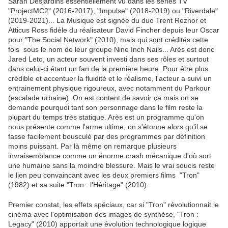
Sarah Desjardins essentiellement vu dans les séries TV
"ProjectMC2" (2016-2017), "Impulse" (2018-2019) ou "Riverdale"
(2019-2021)... La Musique est signée du duo Trent Reznor et
Atticus Ross fidèle du réalisateur David Fincher depuis leur Oscar
pour "The Social Network" (2010), mais qui sont crédités cette
fois sous le nom de leur groupe Nine Inch Nails... Arès est donc
Jared Leto, un acteur souvent investi dans ses rôles et surtout
dans celui-ci étant un fan de la première heure. Pour être plus
crédible et accentuer la fluidité et le réalisme, l'acteur a suivi un
entrainement physique rigoureux, avec notamment du Parkour
(escalade urbaine). On est content de savoir ça mais on se
demande pourquoi tant son personnage dans le film reste la
plupart du temps très statique. Arès est un programme qu'on
nous présente comme l'arme ultime, on s'étonne alors qu'il se
fasse facilement bousculé par des programmes par définition
moins puissant. Par là même on remarque plusieurs
invraisemblance comme un énorme crash mécanique d'où sort
une humaine sans la moindre blessure. Mais le vrai soucis reste
le lien peu convaincant avec les deux premiers films "Tron"
(1982) et sa suite "Tron : l'Héritage" (2010).
Premier constat, les effets spéciaux, car si "Tron" révolutionnait le
cinéma avec l'optimisation des images de synthèse, "Tron :
Legacy" (2010) apportait une évolution technologique logique