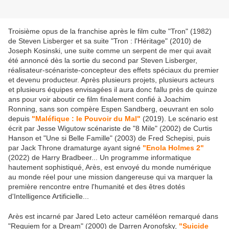
Troisième opus de la franchise après le film culte "Tron" (1982)
de Steven Lisberger et sa suite "Tron : l'Héritage" (2010) de
Joseph Kosinski, une suite comme un serpent de mer qui avait
été annoncé dès la sortie du second par Steven Lisberger,
réalisateur-scénariste-concepteur des effets spéciaux du premier
et devenu producteur. Après plusieurs projets, plusieurs acteurs
et plusieurs équipes envisagées il aura donc fallu près de quinze
ans pour voir aboutir ce film finalement confié à Joachim
Ronning, sans son compère Espen Sandberg, oeuvrant en solo
depuis
"Maléfique : le Pouvoir du Mal"
(2019). Le scénario est
écrit par Jesse Wigutow scénariste de "8 Mile" (2002) de Curtis
Hanson et "Une si Belle Famille" (2003) de Fred Schepisi, puis
par Jack Throne dramaturge ayant signé
"Enola Holmes 2"
(2022) de Harry Bradbeer... Un programme informatique
hautement sophistiqué, Arès, est envoyé du monde numérique
au monde réel pour une mission dangereuse qui va marquer la
première rencontre entre l'humanité et des êtres dotés
d'Intelligence Artificielle...
Arès est incarné par Jared Leto acteur caméléon remarqué dans
"Requiem for a Dream" (2000) de Darren Aronofsky,
"Suicide