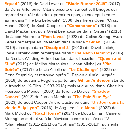
Squad"
(2016) de David Ayer ou
"Blade Runner 2049"
(2017)
de Denis Villeneuve. Citons ensuite et surtout Jeff Bridges qui
reprend son rôle des deux premiers opus, et vu depuis entre
autre dans "The Big Lebowski" (1998) des frères Coen, "Crazy
Heart" (2009) de Scott Cooper ou
"Comancheria"
(2016) de
David Mackenzie, puis Great Lee apparue dans "Sisters" (2015)
de Jason Moore ou
"Past Lives"
(2023) de Celine Sonng, Evan
Peters remarqué en Vif-Argent dans la saga
"X-Men"
(2014-
2019) ainsi que dans
"Deadpool 2"
(2018) de David Leitch,
Jodie Turner-Smith remarquée dans
"The Neon Demon"
(2016)
de Nicolas Winding Refn et surtout dans l'excellent
"Queen and
Slim"
(2019) de Melina Matsoukas, Hasan Minhaj vu
"Pire
Soirée"
(2017) de Lucia Aniello ou
"Le Challenge"
(2023) de
Gene Stupnisky et retrouve après "L'Espion qui m'a Larguée"
(2018) de Susanna Fogel sa partenaire
Gillian Anderson
star de
la franchise "X-Files" (1993-2018) mais vue aussi dans "Chez les
Heureux du Monde" (2000) de Terence Davies,
"Shadow
Dancer"
(2012) de James Marsh ou
"The Pale Blue Eye"
(2023) de Scott Cooper, Arturo Castro vu dans
"Un Jour dans la
vie de Billy Lynn"
(2016) de Ang Lee,
"Le Menu"
(2022) de
Mark Mylod ou
"Road House"
(2024) de Doug Liman, Cameron
Monaghan surtout vu à la télévision comme les séries TV
"Shameless" (2011-2021) ou "Gotham" (2015-2019), puis enfin