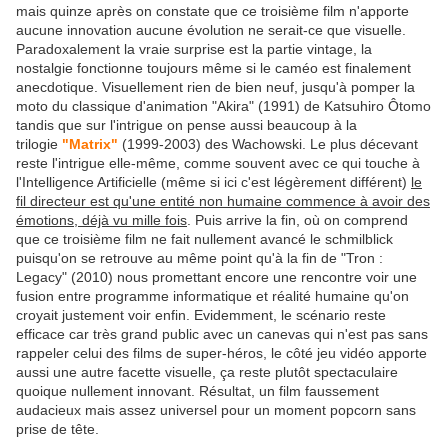
mais quinze après on constate que ce troisième film n'apporte
aucune innovation aucune évolution ne serait-ce que visuelle.
Paradoxalement la vraie surprise est la partie vintage, la
nostalgie fonctionne toujours même si le caméo est finalement
anecdotique. Visuellement rien de bien neuf, jusqu'à pomper la
moto du classique d'animation "Akira" (1991) de Katsuhiro Ôtomo
tandis que sur l'intrigue on pense aussi beaucoup à la
trilogie
"Matrix"
(1999-2003) des Wachowski. Le plus décevant
reste l'intrigue elle-même, comme souvent avec ce qui touche à
l'Intelligence Artificielle (même si ici c'est légèrement différent)
le
fil directeur est qu'une entité non humaine commence à avoir des
émotions, déjà vu mille fois
. Puis arrive la fin, où on comprend
que ce troisième film ne fait nullement avancé le schmilblick
puisqu'on se retrouve au même point qu'à la fin de "Tron :
Legacy" (2010) nous promettant encore une rencontre voir une
fusion entre programme informatique et réalité humaine qu'on
croyait justement voir enfin. Evidemment, le scénario reste
efficace car très grand public avec un canevas qui n'est pas sans
rappeler celui des films de super-héros, le côté jeu vidéo apporte
aussi une autre facette visuelle, ça reste plutôt spectaculaire
quoique nullement innovant. Résultat, un film faussement
audacieux mais assez universel pour un moment popcorn sans
prise de tête.