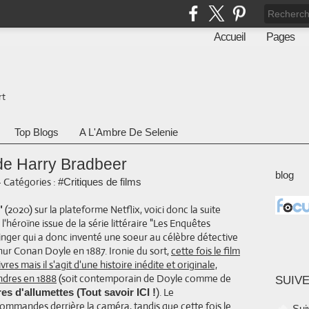
Accueil
Pages
rt
Top Blogs
A L'Ambre De Selenie
de Harry Bradbeer
blog
-
Catégories :
#Critiques de films
(2020) sur la plateforme Netflix, voici donc la suite
"
héroïne issue de la série littéraire "Les Enquêtes
inger qui a donc inventé une soeur au célèbre détective
ur Conan Doyle en 1887. Ironie du sort,
cette fois le film
vres mais il s'agit d'une histoire inédite et originale,
ondres en 1888
(soit contemporain de Doyle comme de
SUIVE
). Le
es d'allumettes (Tout savoir ICI !
commandes derrière la caméra, tandis que cette fois le
Sui