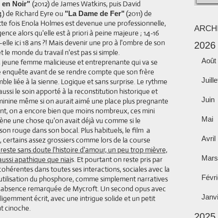
(2012) de James Watkins, puis David
 en Noir"
) de Richard Eyre ou
(2011) de
"La Dame de Fer"
cette fois Enola Holmes est devenue une professionnelle,
ARCH
nce alors qu'elle est à priori à peine majeure ; 14-16
elle ici 18 ans ?! Mais devenir une pro à l'ombre de son
2026
t le monde du travail n'est pas si simple.
Août
, jeune femme malicieuse et entreprenante qui va se
e enquête avant de se rendre compte que son frère
Juille
ble liée à la sienne. Logique et sans surprise. Le rythme
ussi le soin apporté à la reconstitution historique et
Juin
minine même si on aurait aimé une place plus pregnante
çant, on a encore bien que moins nombreux, ces mini
Mai
ssène une chose qu'on avait déjà vu comme si le
son rouge dans son bocal. Plus habituels, le film a
Avril
 certains assez grossiers comme lors de la course
reste sans doute l'histoire d'amour, un peu trop mièvre,
Mars
aussi apathique que niai
s. Et pourtant on reste pris par
ohérentes dans toutes ses interactions, sociales avec la
Févri
l'utilisation du phosphore, comme simplement narratives
te absence remarquée de Mycroft. Un second opus avec
Janv
ligemment écrit, avec une intrigue solide et un petit
t cinoche.
2025