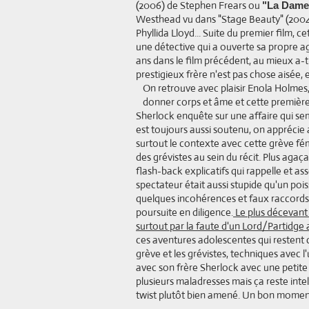
(2006) de Stephen Frears ou
"La Dame
Westhead vu dans "Stage Beauty" (2004
Phyllida Lloyd... Suite du premier film, 
une détective qui a ouverte sa propre age
ans dans le film précédent, au mieux a-t-
prestigieux frère n'est pas chose aisée, e
On retrouve avec plaisir Enola Holmes
donner corps et âme et cette premièr
Sherlock enquête sur une affaire qui sem
est toujours aussi soutenu, on apprécie a
surtout le contexte avec cette grève fé
des grévistes au sein du récit. Plus aga
flash-back explicatifs qui rappelle et a
spectateur était aussi stupide qu'un pois
quelques incohérences et faux raccords,
poursuite en diligence.
Le plus décevant 
surtout par la faute d'un Lord/Partidge 
ces aventures adolescentes qui restent c
grève et les grévistes, techniques avec 
avec son frère Sherlock avec une peti
plusieurs maladresses mais ça reste intel
twist plutôt bien amené. Un bon momen