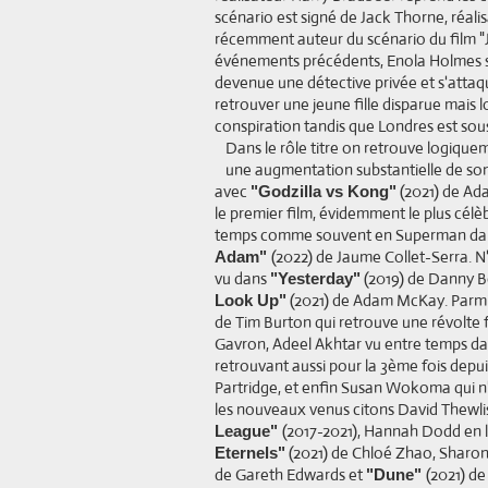
scénario est signé de Jack Thorne, réali
récemment auteur du scénario du film "J
événements précédents, Enola Holmes s
devenue une détective privée et s'attaqu
retrouver une jeune fille disparue mais 
conspiration tandis que Londres est sous
Dans le rôle titre on retrouve logique
une augmentation substantielle de son 
avec
(2021) de Ada
"Godzilla vs Kong"
le premier film, évidemment le plus célèb
temps comme souvent en Superman d
(2022) de Jaume Collet-Serra. N
Adam"
vu dans
(2019) de Danny B
"Yesterday"
(2021) de Adam McKay. Parmi
Look Up"
de Tim Burton qui retrouve une révolte 
Gavron, Adeel Akhtar vu entre temps da
retrouvant aussi pour la 3ème fois depu
Partridge, et enfin Susan Wokoma qui n'
les nouveaux venus citons David Thewlis
(2017-2021), Hannah Dodd en 
League"
(2021) de Chloé Zhao, Shar
Eternels"
de Gareth Edwards et
(2021) d
"Dune"