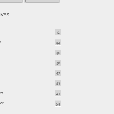
IVES
12
t
44
40
38
47
43
er
41
ier
54