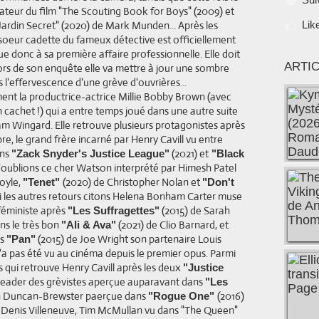
sateur du film "The Scouting Book for Boys" (2009) et
ardin Secret" (2020) de Mark Munden... Après les
Lik
oeur cadette du fameux détective est officiellement
e donc à sa première affaire professionnelle. Elle doit
ARTI
lors de son enquête elle va mettre à jour une sombre
 l'effervescence d'une grève d'ouvrières...
ment la productrice-actrice Millie Bobby Brown (avec
cachet !) qui a entre temps joué dans une autre suite
m Wingard. Elle retrouve plusieurs protagonistes après
re, le grand frère incarné par Henry Cavill vu entre
ans
(2021) et
"Zack Snyder's Justice League"
"Black
'oublions ce cher Watson interprété par Himesh Patel
oyle,
(2020) de Christopher Nolan et
"Tenet"
"Don't
 les autres retours citons Helena Bonham Carter muse
féministe après
(2015) de Sarah
"Les Suffragettes"
ns le très bon
(2021) de Clio Barnard, et
"Ali & Ava"
is
(2015) de Joe Wright son partenaire Louis
"Pan"
a pas été vu au cinéma depuis le premier opus. Parmi
 qui retrouve Henry Cavill après les deux
"Justice
leader des grèvistes aperçue auparavant dans
"Les
on Duncan-Brewster paerçue dans
(2016)
"Rogue One"
e Denis Villeneuve, Tim McMullan vu dans "The Queen"