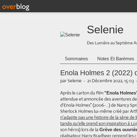
Selenie
Des Lumière au Septième A
Sommaires
Notes Et Barèmes
Enola Holmes 2 (2022) 
par Selenie
-
21 Décembre 2022, 15:03
Après le carton du film
"Enola Holmes
attendue et annoncée des aventures de l'
d'Enola Holmes" (2006-...) de Nancy Spr
Sherlock Holmes lui-même créé par Arth
n'adapte pas une histoire de la série de li
tandis qu'elle prend son inspiration à L
son héros) lors de la
Grève des ouvrièr
réalisateur Harry Bradbeer reprend les 