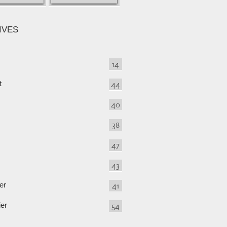
IVES
14
t
44
40
38
47
43
er
41
ier
54