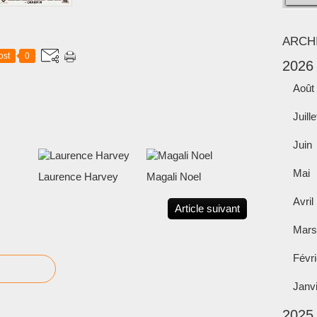
ARCH
ost
0
2026
Août
Juille
Juin
Mai
Laurence Harvey
Magali Noel
Avril
Article suivant
Mars
Févri
Janv
2025