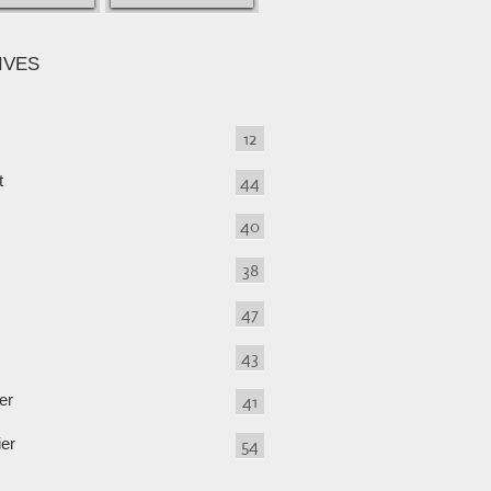
IVES
12
t
44
40
38
47
43
er
41
ier
54