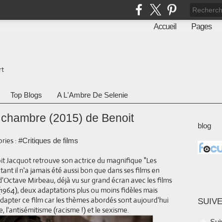
Accueil
Pages
rt
Top Blogs
A L'Ambre De Selenie
 chambre (2015) de Benoit
blog
ries :
#Critiques de films
oit Jacquot retrouve son actrice du magnifique "Les
 tant il n'a jamais été aussi bon que dans ses films en
d'Octave Mirbeau, déjà vu sur grand écran avec les films
(1964), deux adaptations plus ou moins fidèles mais
adapter ce film car les thèmes abordés sont aujourd'hui
SUIVE
e, l'antisémitisme (racisme !) et le sexisme.
Sui