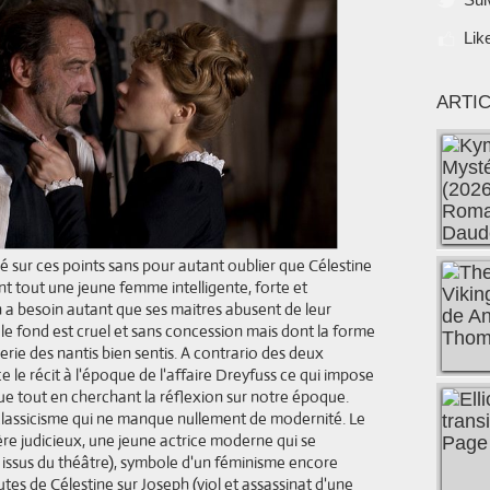
Lik
ARTI
é sur ces points sans pour autant oublier que Célestine
nt tout une jeune femme intelligente, forte et
n a besoin autant que ses maitres abusent de leur
le fond est cruel et sans concession mais dont la forme
rie des nantis bien sentis. A contrario des deux
le récit à l'époque de l'affaire Dreyfuss ce qui impose
ue tout en cherchant la réflexion sur notre époque.
 classicisme qui ne manque nullement de modernité. Le
re judicieux, une jeune actrice moderne qui se
 issus du théâtre), symbole d'un féminisme encore
tes de Célestine sur Joseph (viol et assassinat d'une