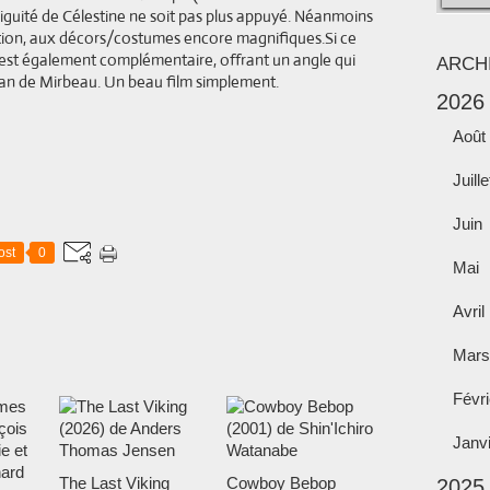
mbiguité de Célestine ne soit pas plus appuyé. Néanmoins
ation, aux décors/costumes encore magnifiques.Si ce
il est également complémentaire, offrant un angle qui
ARCH
an de Mirbeau. Un beau film simplement.
2026
Août
Juille
Juin
ost
0
Mai
Avril
Mars
Févri
Janv
The Last Viking
Cowboy Bebop
2025