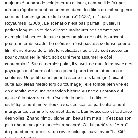
toujours étonnant de voir jouer un chinois, comme il le fait par
ailleurs régulièrement notamment dans des films du même genre
comme "Les Seigneurs de la Guerre" (2007) et "Les 3
Royaumes" (2008). Le scénario n'est pas parfait : plusieurs
petites longueurs et des ellipses malheureuses comme par
exemple l'absence de suite après un plan de soldats arrivant
pour une embuscade. Le scénario n'est pas assez dense pour un
film d'une durée de 1h59, le réalisateur aurait dû soit raccourcir
pour dynamiser le récit, soit carrément assumer le côté
contemplatif. Sur ce dernier point, il y avait de quoi faire avec des
paysages et décors sublimes jouant parfaitement des tons et
couleurs. Un petit bémol pour la scène dans la neige (faisant
suite aux aléas météo lors du tournage), elle tombe bien vite et
en quantité avec une sensation bizarre au niveau chrono qui
ajoute à la bizzarerie du réveil de la belle... Le film est
esthétiquement merveilleux avec des scènes particulièrement
marquantes comme le combat dans la bambouseraie et la danse
des voiles. Zhang Yimou signe un beau film mais il n'est pas son
plus abouti malgré le succès rencontré. On lui préférera "Hero"
de peu et on appréciera de revoir celui qui suivit avec "La Cité