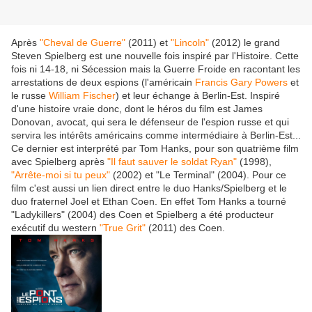
Après
"Cheval de Guerre"
(2011) et
"Lincoln"
(2012) le grand
Steven Spielberg est une nouvelle fois inspiré par l'Histoire. Cette
fois ni 14-18, ni Sécession mais la Guerre Froide en racontant les
arrestations de deux espions (l'américain
Francis Gary Powers
et
le russe
William Fischer
) et leur échange à Berlin-Est. Inspiré
d'une histoire vraie donc, dont le héros du film est James
Donovan, avocat, qui sera le défenseur de l'espion russe et qui
servira les intérêts américains comme intermédiaire à Berlin-Est...
Ce dernier est interprété par Tom Hanks, pour son quatrième film
avec Spielberg après
"Il faut sauver le soldat Ryan"
(1998),
"Arrête-moi si tu peux"
(2002) et "Le Terminal" (2004). Pour ce
film c'est aussi un lien direct entre le duo Hanks/Spielberg et le
duo fraternel Joel et Ethan Coen. En effet Tom Hanks a tourné
"Ladykillers" (2004) des Coen et Spielberg a été producteur
exécutif du western
"True Grit"
(2011) des Coen.