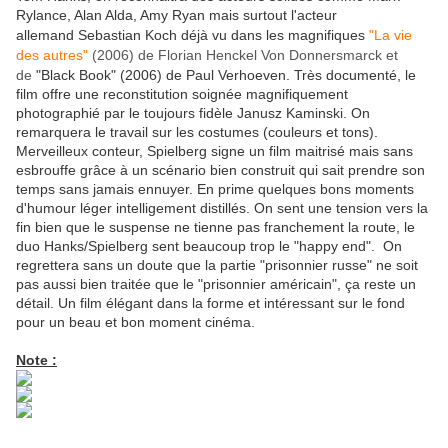
Rylance, Alan Alda, Amy Ryan mais surtout l'acteur
allemand
Sebastian Koch déjà vu dans les magnifiques
"La vie
des autres"
(2006) de Florian Henckel Von Donnersmarck et
de
"Black Book" (2006) de Paul Verhoeven.
Trè
s documenté, le
film offre une reconstitution soignée magnifiquement
photographié par le toujours fidèle Janusz Kaminski. On
remarquera le travail sur les costumes (couleurs et tons).
Merveilleux conteur, Spielberg signe un film maitrisé mais sans
esbrouffe grâce à un scénario bien construit qui sait prendre son
temps sans jamais ennuyer. En prime quelques bons moments
d'humour léger intelligement distillés. On sent une tension vers la
fin bien que le suspense ne tienne pas franchement la route, le
duo Hanks/Spielberg sent beaucoup trop le "happy end". On
regrettera sans un doute que la partie "prisonnier russe" ne soit
pas aussi bien traitée que le "prisonnier américain", ça reste un
détail. Un film élégant dans la forme et intéressant sur le fond
pour un beau et bon moment cinéma.
Note :