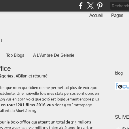
Accueil
Pages
rt
Top Blogs
A L'Ambre De Selenie
fice
blog
égories :
#Bilan et résumé
ater que mon quotidien ne me permettait plus de voir 400
écédente. Une nouvelle fois mes stats persos sont donc en
s 309 vus en 2015 voici que 2016 est logiquement encore plus
!
dont 9 en "rattrapage
 en tout
201 films 2016 vus
allant du Muet à 2015.
SUIVE
pour
le box-office qui atteint un total de 213 millions
rs 2011 avec ses 217 millions (bien aidé avec le carton
Sui