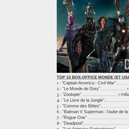
TOP 10 BOX-OFFICE MONDE (ET US
1 -
.........
"Captain America : Civil War"
2 -
...........................
"Le Monde de Dory"
3 -
.......................................... 1 m
"Zootopie"
4 -
.....................
"Le Livre de la Jungle"
.
5 -
.........................
"Comme des Bêtes"
.
6 -
"Batman V Superman : l'aube de la 
7 -
.......................................
"Rogue One"
8 -
...........................................
"Deadpool".
9 -
............
"Les Animaux Fantastiques"