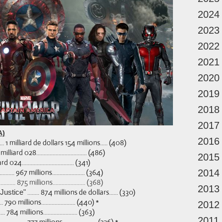
2024
2023
2022
2021
2020
2019
2018
2017
A)
2016
......... 1 milliard de dollars 154 millions..... (408)
... 1 milliard 028.................................. (486)
2015
illiard 024................................... (341)
................ 967 millions
...................... (364)
2014
................. 875 millions...................... (368)
2013
........ 874 millions de dollars...... (330)
Justice"
........... 790 millions....................... (440) *
2012
............ 784 millions....................... (363)
2011
..................... 777 millions....................... (226) *