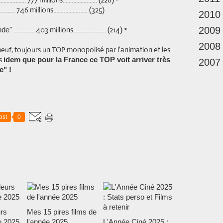
................. 746 millions....................... (325)
2010
.............. 403 millions...................... (214) *
2009
nde"
2008
neuf
, toujours un TOP monopolisé par l'animation et les
is
idem que pour la France ce TOP voit arriver très
2007
ne"
!
ost
0
rs
Mes 15 pires films de
e 2025
l'année 2025
L'Année Ciné 2025 :