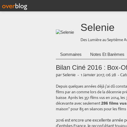
Selenie
Des Lumière au Septième A
Sommaires
Notes Et Barèmes
Bilan Ciné 2016 : Box-Of
par Selenie
-
1 Janvier 2017, 06:28
-
Cat
Depuis
quelques années déjà j'ai dû const
films par an comme lors de la décennie pr
baisse. Après les 351 films vus en 2014, le
décevante avec seulement
286 films vus
maison" pour 85 en séances pour les films 
2016 est encore une excellente année 
d'entrées France
, le record étant toujou