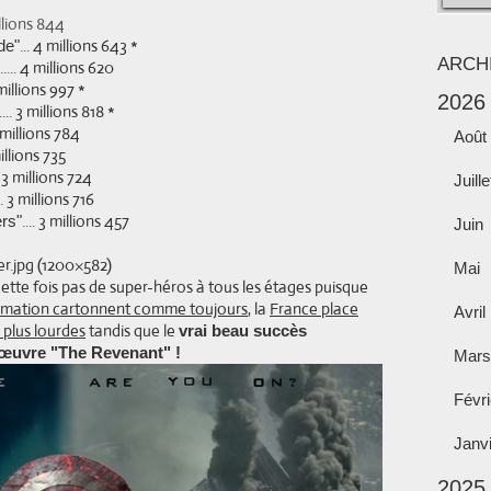
lions 844
... 4 millions 643 *
de"
ARCH
........ 4 millions 620
.... 3 millions 997 *
2026
......... 3 millions 818 *
millions 784
Août
.. 3 millions 735
....... 3 millions 724
Juille
........ 3 millions 716
.... 3 millions 457
ers"
Juin
Mai
ette fois pas de super-héros à tous les étages puisque
nimation cartonnent comme toujours
, la
France place
Avril
plus lourdes
tandis que le
vrai beau succès
d'œuvre "The Revenant" !
Mars
Févri
Janv
2025