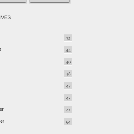
IVES
12
t
44
40
38
47
43
er
41
ier
54