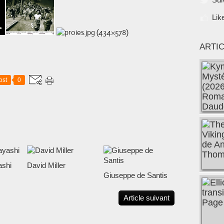
Lik
ARTI
ost
0
shi
David Miller
Giuseppe de Santis
Article suivant