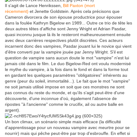
Il s'agit de Lance Henrikssen,
Bill Paxton (mort
récemment)
et Jenette Goldstein. Après cela précisons que
Cameron divorcera de son épouse productrice pour épouser
dans la foulée Kathryn Bigelow en 1989... Outre ce trio de tête les
deux autres têtes d'affiche sont Jenny Wright et Adrian Pasdar,
quasi inconnu jusque là ils le resteront malheureusement ensuite
avec deux carrières respectives plutôt discrètes. Ces acteurs
incarnent donc des vampires, Pasdar jouant lui le novice qui vient
d'être converti par la vampire jouée par Jenny Wright. S'il est
question de vampire sans aucun doute le mot "vampire" n'est lui
jamais cité dans le film. Le duo Bigelow-Red ont voulu modernisé
le mythe du vampire, à la fois dans le fond et dans la forme tout
en gardant les quelques paramètres "obligatoires" inhérents au
genre (peur du soleil, immortalité...). Le fait que le mot "vampire"
ne soit jamais utilisé impose en soit que ces monstres ne sont
pas connus du reste du monde, et qu'ils s'agit peut-être d'une
découverte, d'une inconnue d'où, également l'absence de
ripostes "à l'ancienne" comme le crucifix, ail ou autre balle en
argent).
Un bon climax, un scénario simple mais efficace (la difficulté
d'apprentissage pour un nouveau vampire avec meurtre pour se
nourrir) mais qui pêche peut-être par trop d'esbrouffe. En effet si