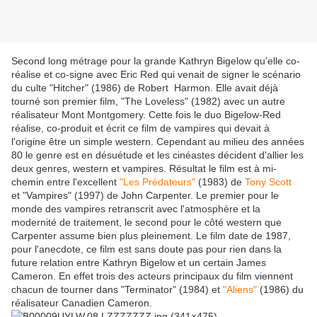
Second long métrage pour la grande Kathryn Bigelow qu'elle co-
réalise et co-signe avec Eric Red qui venait de signer le scénario
du culte "Hitcher" (1986) de Robert Harmon. Elle avait déjà
tourné son premier film, "The Loveless" (1982) avec un autre
réalisateur Mont Montgomery. Cette fois le duo Bigelow-Red
réalise, co-produit et écrit ce film de vampires qui devait à
l'origine être un simple western. Cependant au milieu des années
80 le genre est en désuétude et les cinéastes décident d'allier les
deux genres, western et vampires. Résultat le film est à mi-
chemin entre l'excellent
"Les Prédateurs"
(1983) de
Tony Scott
et "Vampires" (1997) de John Carpenter. Le premier pour le
monde des vampires retranscrit avec l'atmosphère et la
modernité de traitement, le second pour le côté western que
Carpenter assume bien plus pleinement. Le film date de 1987,
pour l'anecdote, ce film est sans doute pas pour rien dans la
future relation entre Kathryn Bigelow et un certain James
Cameron. En effet trois des acteurs principaux du film viennent
chacun de tourner dans "Terminator" (1984) et
"Aliens"
(1986) du
réalisateur Canadien Cameron.