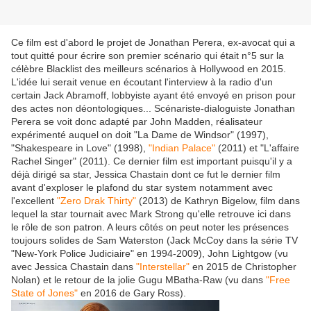
Ce film est d'abord le projet de Jonathan Perera, ex-avocat qui a
tout quitté pour écrire son premier scénario qui était n°5 sur la
célèbre Blacklist des meilleurs scénarios à Hollywood en 2015.
L'idée lui serait venue en écoutant l'interview à la radio d'un
certain Jack Abramoff, lobbyiste ayant été envoyé en prison pour
des actes non déontologiques... Scénariste-dialoguiste Jonathan
Perera se voit donc adapté par John Madden, réalisateur
expérimenté auquel on doit "La Dame de Windsor" (1997),
"Shakespeare in Love" (1998),
"Indian Palace"
(2011) et "L'affaire
Rachel Singer" (2011). Ce dernier film est important puisqu'il y a
déjà dirigé sa star, Jessica Chastain dont ce fut le dernier film
avant d'exploser le plafond du star system notamment avec
l'excellent
"Zero Drak Thirty"
(2013) de Kathryn Bigelow, film dans
lequel la star tournait avec Mark Strong qu'elle retrouve ici dans
le rôle de son patron. A leurs côtés on peut noter les présences
toujours solides de Sam Waterston (Jack McCoy dans la série TV
"New-York Police Judiciaire" en 1994-2009), John Lightgow (vu
avec Jessica Chastain dans
"Interstellar"
en 2015 de Christopher
Nolan) et le retour de la jolie Gugu MBatha-Raw (vu dans
"Free
State of Jones"
en 2016 de Gary Ross).