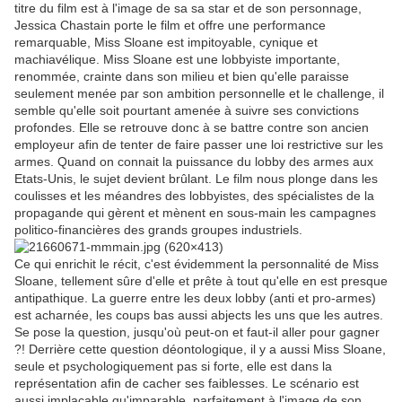
titre du film est à l'image de sa sa star et de son personnage,
Jessica Chastain porte le film et offre une performance
remarquable, Miss Sloane est impitoyable, cynique et
machiavélique. Miss Sloane est une lobbyiste importante,
renommée, crainte dans son milieu et bien qu'elle paraisse
seulement menée par son ambition personnelle et le challenge, il
semble qu'elle soit pourtant amenée à suivre ses convictions
profondes. Elle se retrouve donc à se battre contre son ancien
employeur afin de tenter de faire passer une loi restrictive sur les
armes. Quand on connait la puissance du lobby des armes aux
Etats-Unis, le sujet devient brûlant. Le film nous plonge dans les
coulisses et les méandres des lobbyistes, des spécialistes de la
propagande qui gèrent et mènent en sous-main les campagnes
politico-financières des grands groupes industriels.
Ce qui enrichit le récit, c'est évidemment la personnalité de Miss
Sloane, tellement sûre d'elle et prête à tout qu'elle en est presque
antipathique. La guerre entre les deux lobby (anti et pro-armes)
est acharnée, les coups bas aussi abjects les uns que les autres.
Se pose la question, jusqu'où peut-on et faut-il aller pour gagner
?! Derrière cette question déontologique, il y a aussi Miss Sloane,
seule et psychologiquement pas si forte, elle est dans la
représentation afin de cacher ses faiblesses. Le scénario est
aussi implacable qu'imparable, parfaitement à l'image de son