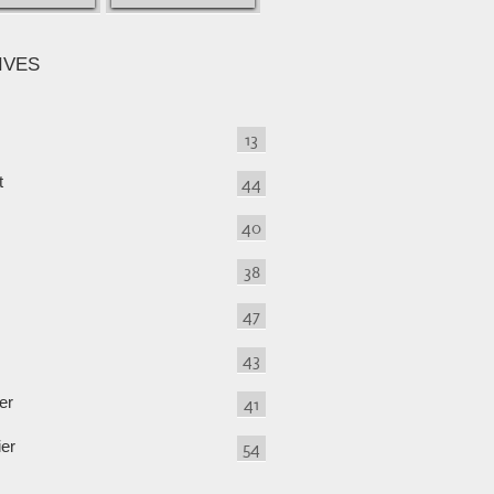
IVES
13
t
44
40
38
47
43
er
41
ier
54