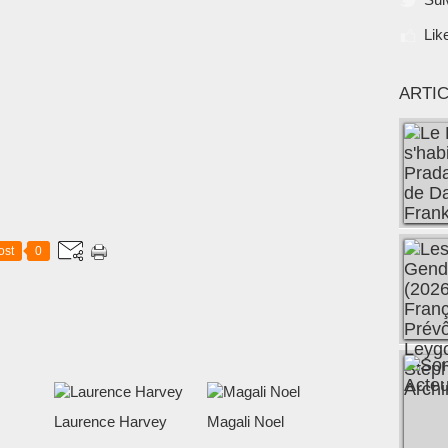
Lik
ARTI
ost
0
Laurence Harvey
Magali Noel