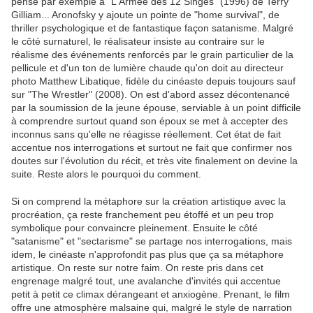
pense par exemple à "L'Armée des 12 Singes" (1996) de Terry
Gilliam... Aronofsky y ajoute un pointe de "home survival", de
thriller psychologique et de fantastique façon satanisme. Malgré
le côté surnaturel, le réalisateur insiste au contraire sur le
réalisme des événements renforcés par le grain particulier de la
pellicule et d'un ton de lumière chaude qu'on doit au directeur
photo Matthew Libatique, fidèle du cinéaste depuis toujours sauf
sur "The Wrestler" (2008). On est d'abord assez décontenancé
par la soumission de la jeune épouse, serviable à un point difficile
à comprendre surtout quand son époux se met à accepter des
inconnus sans qu'elle ne réagisse réellement. Cet état de fait
accentue nos interrogations et surtout ne fait que confirmer nos
doutes sur l'évolution du récit, et très vite finalement on devine la
suite. Reste alors le pourquoi du comment.
Si on comprend la métaphore sur la création artistique avec la
procréation, ça reste franchement peu étoffé et un peu trop
symbolique pour convaincre pleinement. Ensuite le côté
"satanisme" et "sectarisme" se partage nos interrogations, mais
idem, le cinéaste n'approfondit pas plus que ça sa métaphore
artistique. On reste sur notre faim. On reste pris dans cet
engrenage malgré tout, une avalanche d'invités qui accentue
petit à petit ce climax dérangeant et anxiogène. Prenant, le film
offre une atmosphère malsaine qui, malgré le style de narration