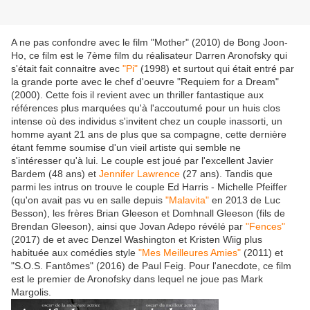
A ne pas confondre avec le film "Mother" (2010) de Bong Joon-
Ho, ce film est le 7ème film du réalisateur Darren Aronofsky qui
s'était fait connaitre avec
"Pi"
(1998) et surtout qui était entré par
la grande porte avec le chef d'oeuvre "Requiem for a Dream"
(2000). Cette fois il revient avec un thriller fantastique aux
références plus marquées qu'à l'accoutumé pour un huis clos
intense où des individus s'invitent chez un couple inassorti, un
homme ayant 21 ans de plus que sa compagne, cette dernière
étant femme soumise d'un vieil artiste qui semble ne
s'intéresser qu'à lui. Le couple est joué par l'excellent Javier
Bardem (48 ans) et
Jennifer Lawrence
(27 ans). Tandis que
parmi les intrus on trouve le couple Ed Harris - Michelle Pfeiffer
(qu'on avait pas vu en salle depuis
"Malavita"
en 2013 de Luc
Besson), les frères Brian Gleeson et Domhnall Gleeson (fils de
Brendan Gleeson), ainsi que Jovan Adepo révélé par
"Fences"
(2017) de et avec Denzel Washington et Kristen Wiig plus
habituée aux comédies style
"Mes Meilleures Amies"
(2011) et
"S.O.S. Fantômes" (2016) de Paul Feig. Pour l'anecdote, ce film
est le premier de Aronofsky dans lequel ne joue pas Mark
Margolis.