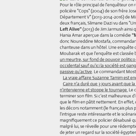
Pour le rôle principal de l'enquêteur on 
policière "Cops" (2004) de son frère Jos
Département V" (2013-2014-2016) de Mik
deux français, Slimane Dazi vu dans "U
(2013) de Jim Jarmush ainsi 
Left Alive"
Hania Amar aperçue dans la comédie
"
donc Noureddine Mostafa, commandant d
chanteuse dans un hôtel. Une enquête di
Moubarak et que l'enquête est classée b
un meurtre, sur fond de pouvoir politico-
occidental sauf qu'ici la société est ga
passive qu'active
. Le commandant Mostafa
La vraie affaire Suzanne Tamim est enc
Caire n'a duré que 3 jours avant que la 
n'intervienne et stoppe le tournage.
Le c
terminer son film. Si c'est malheureux d'u
que le film en pâtit nettement. En effe
les décors notamment (le français plus pr
l'intrigue reste intéressante et le scéna
magnifiquement ce policier désabusé qui s
malgré lui, se réveille pour une rédemption
de jeter un regard sur la société égyptie