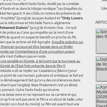
retrouve l'excellent Farès Farès, révélé par la comédie
ef Farès et vu dans la trilogie nordique "Les Enquêtes du
Lik
kel Norgaard. A ses côtés on notera les présences de
n Prophète" (2009) de Jacques Audiard et
"Only Lovers
ARTI
que la méconnue et très belle franco-algérienne
(2013) de Ernesto Ona... On suit
Mohamed Dubois"
e police au Caire qui enquête sur la mort d'une
fficile quand on suspecte bientôt un proche du fils
ien que la victime ait été égorgée.
Enquête policière sur
financier qui pourrait être banale dans un thriller
ngrenée par l'omniprésence d'une corruption autant
 n'est d'ailleurs pas en reste.
ore sensible en Egypte, à tel point que le tournage au
Sûreté de l'Etat (très présente dans le film !)
inéaste a dû se replier sur Casablanca (Maroc) pour
n point de vue humain, judiciaire et artistique, le fait est
t, ce déménagement fait qu'on a des incohérences dans
ésent que l'anglais). Mais finalement c'est un détail,
rio prenant. Outre Farès Farès qui incarne
e laisse vivre en se reposant sur sa carrière et qui,
 qu'il ne voit pas venir, le film a un atout de taille, celui
nne (en 2011 tout du moins). Le film est avant tout une