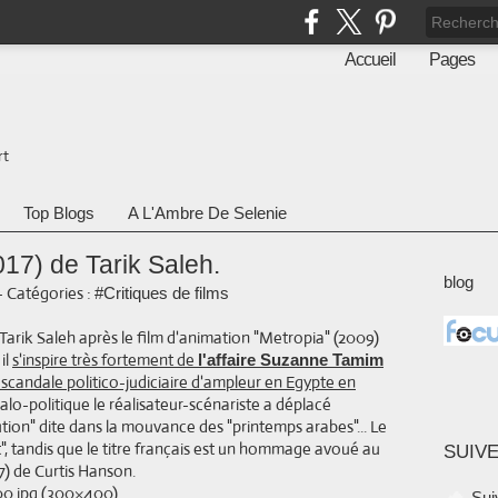
Accueil
Pages
rt
Top Blogs
A L'Ambre De Selenie
017) de Tarik Saleh.
blog
-
Catégories :
#Critiques de films
Tarik Saleh après le film d'animation "Metropia" (2009)
il
s'inspire très fortement de
l'affaire Suzanne Tamim
scandale politico-judiciaire d'ampleur en Egypte en
alo-politique le réalisateur-scénariste a déplacé
olution" dite dans la mouvance des "printemps arabes"... Le
ent", tandis que le titre français est un hommage avoué au
SUIVE
7) de Curtis Hanson.
Sui