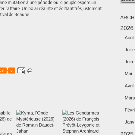
leine mutation à une période où le peuple espère un
 l'affaire. Un polar réaliste et édifiant très justement
stival de Beaune.
ARCH
2026
Août
Juille
Juin
ost
0
Mai
Avril
Mars
Févri
Janv
2025
ille en