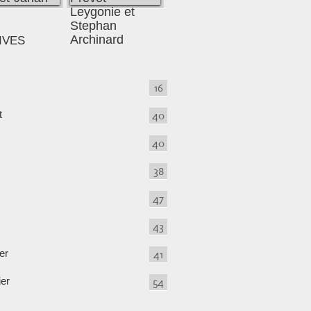
IVES
16
t
40
40
38
47
43
er
41
ier
54