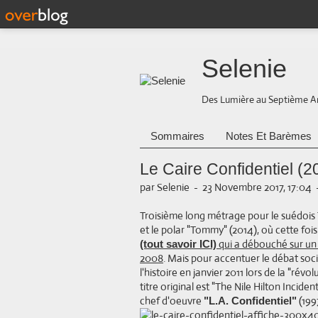
Selenie
Des Lumière au Septième A
Sommaires
Notes Et Barèmes
Le Caire Confidentiel (2
par Selenie
-
23 Novembre 2017, 17:04
Troisième long métrage pour le suédois 
et le polar "Tommy" (2014), où cette fois 
qui a débouché sur un 
(tout savoir ICI)
2008
. Mais pour accentuer le débat soci
l'histoire en janvier 2011 lors de la "rév
titre original est "The Nile Hilton Incid
chef d'oeuvre
(199
"L.A. Confidentiel"