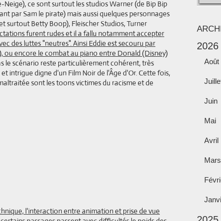
Neige), ce sont surtout les studios Warner (de Bip Bip
ant par Sam le pirate) mais aussi quelques personnages
surtout Betty Boop), Fleischer Studios, Turner
ARCH
actations furent rudes et il a fallu notamment accepter
ec des luttes "neutres". Ainsi Eddie est secouru par
2026
, ou encore le combat au piano entre Donald (Disney)
Août
as le scénario reste particulièrement cohérent, très
intrigue digne d'un Film Noir de l'Âge d'Or. Cette fois,
Juille
maltraitée sont les toons victimes du racisme et de
Juin
Mai
Avril
Mars
Févri
Janv
hnique, l'interaction entre animation et prise de vue
2025
ertains passages passent avec difficultés le poids des