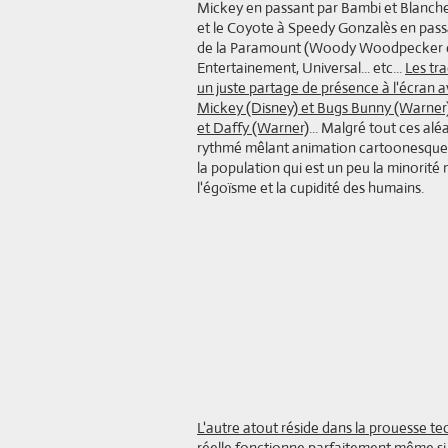
Mickey en passant par Bambi et Blanche-
et le Coyote à Speedy Gonzalès en pass
de la Paramount (Woody Woodpecker et 
Entertainement, Universal... etc...
Les tr
un juste partage de présence à l'écran av
Mickey (Disney) et Bugs Bunny (Warner)
et Daffy (Warner)
... Malgré tout ces alé
rythmé mêlant animation cartoonesque et 
la population qui est un peu la minorité 
l'égoïsme et la cupidité des humains.
L'autre atout réside dans la prouesse tec
réelle fonctionne parfaitement même si c