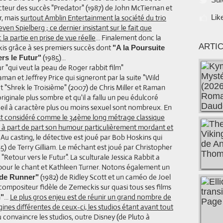
ucteur des succès "Predator" (1987) de John McTiernan et
r, mais
surtout Amblin Entertainment la société du trio
Lik
n Spielberg ; ce dernier insistant sur le fait que
 la partie en prise de vue réelle
... Finalement donc la
ARTI
kis grâce à ses premiers succès dont
"A la Poursuite
(1985)...
rs le Futur"
man et Jeffrey Price qui signeront par la suite "Wild
 "Shrek le Troisième" (2007) de Chris Miller et Raman
originale plus sombre et qu'il a fallu un peu édulcoré
'oeil à caractère plus ou moins sexuel sont nombreux. En
est considéré comme le 34ème long métrage classique
re à part de part son humour particulièrement mordant et
. Au casting, le détective est joué par Bob Hoskins qui
85) de Terry Gilliam. Le méchant est joué par Christopher
Retour vers le Futur". La sculturale Jessica Rabbit a
 pour le chant et Kathleen Turner. Notons également un
(1982) de Ridley Scott et un caméo de Joel
de Runner"
i, compositeur fidèle de Zemeckis sur quasi tous ses films
...
Le plus gros enjeu est de réunir un grand nombre de
"
nes différentes de ceux-ci, les studios étant avant tout
su convaincre les studios, outre Disney (de Pluto à