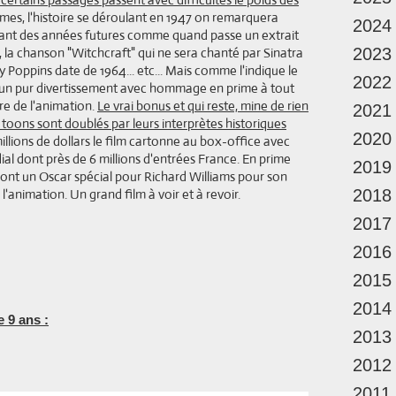
mes, l'histoire se déroulant en 1947 on remarquera
2024
atant des années futures comme quand passe un extrait
, la chanson "Witchcraft" qui ne sera chanté par Sinatra
2023
y Poppins date de 1964... etc... Mais comme l'indique le
2022
e un pur divertissement avec hommage en prime à tout
ire de l'animation.
Le vrai bonus et qui reste, mine de rien
2021
s toons sont doublés par leurs interprètes historiques
2020
illions de dollars le film cartonne au box-office avec
al dont près de 6 millions d'entrées France. En prime
2019
dont un Oscar spécial pour Richard Williams pour son
l'animation. Un grand film à voir et à revoir.
2018
2017
2016
2015
2014
 9 ans :
2013
2012
2011