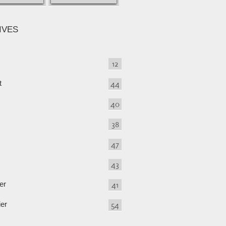
IVES
12
t
44
40
38
47
43
er
41
ier
54