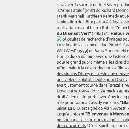
sera avec la société de Joel Silver prod
"L'Arme Fatale" (1987) de Richard Donne
Frank Marshall, Kathleen Kennedy et Steve
l'animation doit être partagé à égal avec
réalisation revient bien à Robert Zemec
(1984) et
du Diamant Vert"
"Retour ve
Le scénario est signé du duo Peter S. Sea
Wild West" (1999) de Barry Sonnenfeld et
Hui. Le duo a dû faire avec une histoire 
pour le grand public même si les clins d
effet,
malgré la co-production ce film 
des studios Disney et il reste une oeuv
une violence plutôt inédite pour Disney
avait justement tourné dans "Brazil" (19
Lloyd qui retrouve donc Zemeckis après "
droit à deux interprète avec Amy Irving
rôle pour Joanna Cassidy vue dans
"Bla
Silver. La B.O. est signé de Alan Silvestr
jusqu'au récent
"Bienvenue à Marwen
personnages de cartoons malgré les origi
des concurrents
! C'est Spielberg qui a 