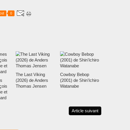
ost
0
The Last Viking
Cowboy Bebop
s
(2026) de Anders
(2001) de Shin'Ichiro
çois
Thomas Jensen
Watanabe
e et
nard
Article suivant