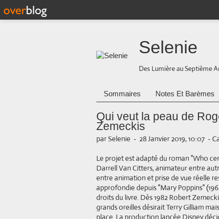
Selenie
Des Lumière au Septième A
Sommaires
Notes Et Barèmes
Qui veut la peau de Rog
Zemeckis
par Selenie
-
28 Janvier 2019, 10:07
-
Ca
Le projet est adapté du roman "Who cens
Darrell Van Citters, animateur entre aut
entre animation et prise de vue réelle res
approfondie depuis "Mary Poppins" (1964
droits du livre. Dès 1982 Robert Zemecki
grands oreilles désirait Terry Gilliam mais
place. La production lancée Disney déci