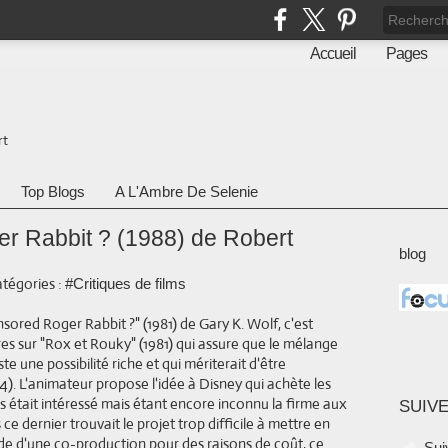
Accueil
Pages
rt
Top Blogs
A L'Ambre De Selenie
er Rabbit ? (1988) de Robert
blog
tégories :
#Critiques de films
ored Roger Rabbit ?" (1981) de Gary K. Wolf, c'est
res sur "Rox et Rouky" (1981) qui assure que le mélange
te une possibilité riche et qui mériterait d'être
). L'animateur propose l'idée à Disney qui achète les
s était intéressé mais étant encore inconnu la firme aux
SUIVE
 ce dernier trouvait le projet trop difficile à mettre en
de d'une co-production pour des raisons de coût, ce
Sui