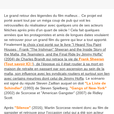
Le grand retour des légendes du film mafieux... Ce projet est
porté avant tout par un méga coup de pub qui voit les
retrouvailles du réalisateur avec quelques uns de ses acteurs
fétiches après près d'un quart de siècle ! Cela fait quelques
années que les protagonistes et amis de longues dates voulaient
se retrouver pour un grand film du genre qui leur a tout apporté.
Finalement
le choix s'est porté sur le livre "I Heard You Paint
Houses : Frank "The Irishman" Sheeran and the Inside Story of
the Mafia, the Teamsters, and the Final Ride by Jimmy Hoffa"
(2004) de Charles Brandt qui retrace la vie de
Frank Sheeran
(Tout savoir ICI !
), de l'époque où il était routier à sa mort en
maison de retraite en passant par son ascension au sein de la
mafia, son influence avec les syndicats routiers et surtout son lien
avec certains meurtres dont celui de Jimmy Hoffa
. Le scénario
est signé du réputé Steven Zaillian auquel on doit
"La Liste de
Schindler"
(1993) de Steven Spielberg,
"Gangs of New-York"
(2002) de Scorcese et "American Gangster" (2007) de Ridley
Scott.
Après
"Silence"
(2016), Martin Scorcese revient donc au film de
gangster et retrouve pour l'occasion celui qui a été son acteur