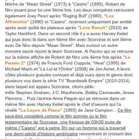
fétiche de "Mean Street" (1973) à "Casino" (1995), Robert de
Niro jouant pour lui une 9ème fois. Les deux compères retrouvent
également Joey Pesci après "Raging Bull" (1980),
"Les
Affranchis"
(1990) et "Casino", revenant uniquement par amitié
après avoir quitté les plateaux après
"Love Ranch"
(2010) de
Taylor Hackford. Dans un second rôle il y a aussi Harvey Keitel
qui joue donc là dans son 6ème film avec Scorcese et son 8ème
avec De Niro depuis "Mean Street". Mais surtout un autre
monstre sacré rejoint la team Scorcese, Al Pacino qui se retrouve
sur la même affiche de Robert de Niro une 4ème fois après
"Le
Parrain 2"
(1974) de Francis Ford Coppola, "Heat" (1995) de
Michael Mann et "La Loi et l'Ordre" (2008) de Jon Avnet. A leurs
côtés plusieurs gueules connues et déjà vues dans le genre dont
plusieurs vus dans la série TV "Boardwalk Empire" (2010-2014)
dans laquel est apparu Scorcese, citons pêle-
mêle Stephen Graham, J.C. MacKenzie, Bobby Cannavale, Jesse
Plemons... Puis l'actrice Anna Paquin qui se retrouve dans un
même film avec Harvey Keitel après le chef d'oeuvre qui l'a
révélé
"La Leçon de Piano"
(1993) de Jane Campion...
Ce film
peut-être considéré comme le film somme ou le film
testamentaire de Scorcese, une fresque de 03h30 toute de
même ("Casino" est à peine 3h) sur un homme qui a traversé
une demi-siècle d'histoire américaine
rencontrant et croisant des