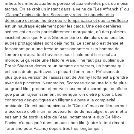
milieu, les milieux aux liens poreux et aux ententes plus ou moisn
tacites.
On se croit un instant dans la veine de "Les Affranchis" ou
"Casino" mais cette fois Scorcese y retire le panache et la
démesure et nous montre que le temps passe et que la vieillesse
est un naufrage également pour les caïds
. Une des dernières
scènes est en cela particulièrement marquante, où des policiers
insistent pour que Frank Sheeran parle enfin alors que tous les
autres protagonistes sont déjà morts. Le scénario est dense et
foisonnant pour une fresque passionnante sur un homme de
l'ombre qui aura tout traverser pour finalement finir seul au
monde. Si ça reste une Histoire Vraie, il ne faut pas oublier que
Frank Sheeran demeure un homme de secrets, un homme qui
est sans doute parti avec la plupart d'entre eux. Précisons de
plus que sa version de l'assassinat de Jimmy Hoffa est à prendre
avec des pincettes. Néanmoins, Scorcese signe une fois de plus
un grand film, prenant et merveilleusement incarné qui ne pêche
que par un rajeunissement numérique loin d'être probant. Les
contextes géo-politiques en filigrane ajoute à la complexité
ambiante. On est pas au niveau de "Casino" mais ce film permet
à Scorcese d'offrir un renouveau teinté de nostalgie, et permet à
ses amis de sortir la tête de l'eau, notamment le duo De Niro-
Pacino n'a pas joué dans un aussi bon film (outre le tout récent
Tarantino pour Pacino) depuis très très longtemps...