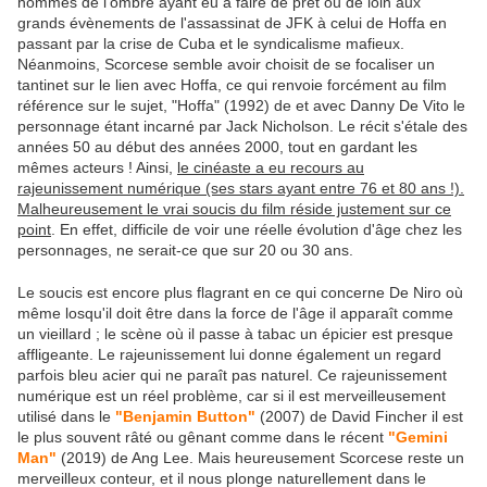
hommes de l'ombre ayant eu à faire de prêt ou de loin aux
grands évènements de l'assassinat de JFK à celui de Hoffa en
passant par la crise de Cuba et le syndicalisme mafieux.
Néanmoins, Scorcese semble avoir choisit de se focaliser un
tantinet sur le lien avec Hoffa, ce qui renvoie forcément au film
référence sur le sujet, "Hoffa" (1992) de et avec Danny De Vito le
personnage étant incarné par Jack Nicholson. Le récit s'étale des
années 50 au début des années 2000, tout en gardant les
mêmes acteurs ! Ainsi,
le cinéaste a eu recours au
rajeunissement numérique (ses stars ayant entre 76 et 80 ans !).
Malheureusement le vrai soucis du film réside justement sur ce
point
. En effet, difficile de voir une réelle évolution d'âge chez les
personnages, ne serait-ce que sur 20 ou 30 ans.
Le soucis est encore plus flagrant en ce qui concerne De Niro où
même losqu'il doit être dans la force de l'âge il apparaît comme
un vieillard ; le scène où il passe à tabac un épicier est presque
affligeante. Le rajeunissement lui donne également un regard
parfois bleu acier qui ne paraît pas naturel. Ce rajeunissement
numérique est un réel problème, car si il est merveilleusement
utilisé dans le
"Benjamin Button"
(2007) de David Fincher il est
le plus souvent râté ou gênant comme dans le récent
"Gemini
Man"
(2019) de Ang Lee. Mais heureusement Scorcese reste un
merveilleux conteur, et il nous plonge naturellement dans le