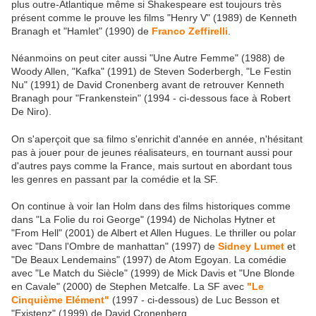
plus outre-Atlantique même si Shakespeare est toujours très
présent comme le prouve les films "Henry V" (1989) de Kenneth
Branagh et "Hamlet" (1990) de
Franco Zeffirelli
.
Néanmoins on peut citer aussi "Une Autre Femme" (1988) de
Woody Allen, "Kafka" (1991) de Steven Soderbergh, "Le Festin
Nu" (1991) de David Cronenberg avant de retrouver Kenneth
Branagh pour "Frankenstein" (1994 - ci-dessous face à Robert
De Niro).
On s'aperçoit que sa filmo s'enrichit d'année en année, n'hésitant
pas à jouer pour de jeunes réalisateurs, en tournant aussi pour
d'autres pays comme la France, mais surtout en abordant tous
les genres en passant par la comédie et la SF.
On continue à voir Ian Holm dans des films historiques comme
dans "La Folie du roi George" (1994) de Nicholas Hytner et
"From Hell" (2001) de Albert et Allen Hugues. Le thriller ou polar
avec "Dans l'Ombre de manhattan" (1997) de
Sidney Lumet
et
"De Beaux Lendemains" (1997) de Atom Egoyan. La comédie
avec "Le Match du Siècle" (1999) de Mick Davis et "Une Blonde
en Cavale" (2000) de Stephen Metcalfe. La SF avec
"Le
Cinquième Elément"
(1997 - ci-dessous) de Luc Besson et
"Existenz" (1999) de David Cronenberg.