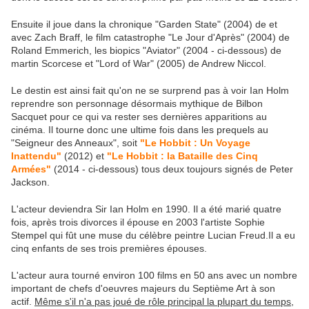
Ensuite il joue dans la chronique "Garden State" (2004) de et
avec Zach Braff, le film catastrophe "Le Jour d'Après" (2004) de
Roland Emmerich, les biopics "Aviator" (2004 - ci-dessous) de
martin Scorcese et "Lord of War" (2005) de Andrew Niccol.
Le destin est ainsi fait qu'on ne se surprend pas à voir Ian Holm
reprendre son personnage désormais mythique de Bilbon
Sacquet pour ce qui va rester ses dernières apparitions au
cinéma. Il tourne donc une ultime fois dans les prequels au
"Seigneur des Anneaux", soit
"Le Hobbit : Un Voyage
Inattendu"
(2012) et
"Le Hobbit : la Bataille des Cinq
Armées"
(2014 - ci-dessous) tous deux toujours signés de Peter
Jackson.
L'acteur deviendra Sir Ian Holm en 1990. Il a été marié quatre
fois, après trois divorces il épouse en 2003 l'artiste Sophie
Stempel qui fût une muse du célèbre peintre Lucian Freud.Il a eu
cinq enfants de ses trois premières épouses.
L'acteur aura tourné environ 100 films en 50 ans avec un nombre
important de chefs d'oeuvres majeurs du Septième Art à son
actif.
Même s'il n'a pas joué de rôle principal la plupart du temps,