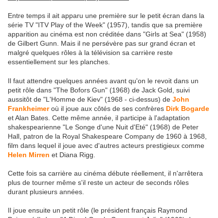
Entre temps il ait apparu une première sur le petit écran dans la
série TV "ITV Play of the Week" (1957), tandis que sa première
apparition au cinéma est non créditée dans "Girls at Sea" (1958)
de Gilbert Gunn. Mais il ne persévère pas sur grand écran et
malgré quelques rôles à la télévision sa carrière reste
essentiellement sur les planches.
Il faut attendre quelques années avant qu'on le revoit dans un
petit rôle dans "The Bofors Gun" (1968) de Jack Gold, suivi
aussitôt de "L'Homme de Kiev" (1968 - ci-dessus) de
John
Frankheimer
où il joue aux côtés de ses confrères
Dirk Bogarde
et Alan Bates. Cette même année, il participe à l'adaptation
shakespearienne "Le Songe d'une Nuit d'Eté" (1968) de Peter
Hall, patron de la Royal Shakespeare Company de 1960 à 1968,
film dans lequel il joue avec d'autres acteurs prestigieux comme
Helen Mirren
et Diana Rigg.
Cette fois sa carrière au cinéma débute réellement, il n'arrêtera
plus de tourner même s'il reste un acteur de seconds rôles
durant plusieurs années.
Il joue ensuite un petit rôle (le président français Raymond