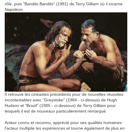
rôle, puis "Bandits Bandits" (1981) de Terry Gilliam où il incarne
Napoléon.
Il retrouve les cinéastes précédents pour de nouvelles réussites
incontestables avec "Greystoke" (1984 - ci-dessus) de Hugh
Hudson et "Brazil" (1985 - ci-dessous) de Terry Gilliam pour
lesquels il est de nouveaux particulièrement remarqué.
Acteur connu et reconnu, apprécié pour ses qualités humaines
l'acteur multiplie les expériences et tourne également de plus en