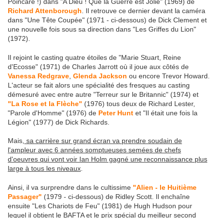
Poincaré !) dans "A Dieu ! Que la Guerre est Jolie" (1969) de
Richard Attenborough
. Il retrouve ce dernier devant la caméra
dans "Une Tête Coupée" (1971 - ci-dessous) de Dick Clement et
une nouvelle fois sous sa direction dans "Les Griffes du Lion"
(1972).
Il rejoint le casting quatre étoiles de "Marie Stuart, Reine
d'Ecosse" (1971) de Charles Jarrott où il joue aux côtés de
Vanessa Redgrave
,
Glenda Jackson
ou encore Trevor Howard.
L'acteur se fait alors une spécialité des fresques au casting
démesuré avec entre autre "Terreur sur le Britannic" (1974) et
"La Rose et la Flèche"
(1976) tous deux de Richard Lester,
"Parole d'Homme" (1976) de
Peter Hunt
et "Il était une fois la
Légion" (1977) de Dick Richards.
Mais,
sa carrière sur grand écran va prendre soudain de
l'ampleur avec 6 années somptueuses semées de chefs
d'oeuvres qui vont voir Ian Holm gagné une reconnaissance plus
large à tous les niveaux
.
Ainsi, il va surprendre dans le cultissime
"Alien - le Huitième
Passager"
(1979 - ci-dessous) de Ridley Scott. Il enchaîne
ensuite "Les Chariots de Feu" (1981) de Hugh Hudson pour
lequel il obtient le BAFTA et le prix spécial du meilleur second