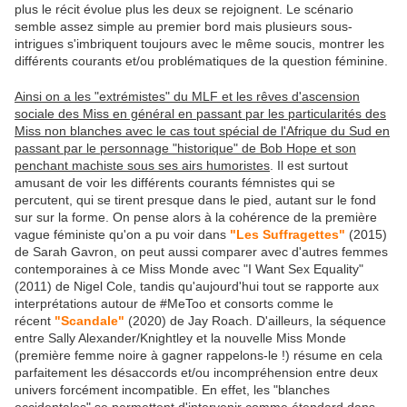
plus le récit évolue plus les deux se rejoignent. Le scénario
semble assez simple au premier bord mais plusieurs sous-
intrigues s'imbriquent toujours avec le même soucis, montrer les
différents courants et/ou problématiques de la question féminine.
Ainsi on a les "extrémistes" du MLF et les rêves d'ascension
sociale des Miss en général en passant par les particularités des
Miss non blanches avec le cas tout spécial de l'Afrique du Sud en
passant par le personnage "historique" de Bob Hope et son
penchant machiste sous ses airs humoristes
. Il est surtout
amusant de voir les différents courants fémnistes qui se
percutent, qui se tirent presque dans le pied, autant sur le fond
sur sur la forme. On pense alors à la cohérence de la première
vague féministe qu'on a pu voir dans
"Les Suffragettes"
(2015)
de Sarah Gavron, on peut aussi comparer avec d'autres femmes
contemporaines à ce Miss Monde avec "I Want Sex Equality"
(2011) de Nigel Cole, tandis qu'aujourd'hui tout se rapporte aux
interprétations autour de #MeToo et consorts comme le
récent
"Scandale"
(2020) de Jay Roach. D'ailleurs, la séquence
entre Sally Alexander/Knightley et la nouvelle Miss Monde
(première femme noire à gagner rappelons-le !) résume en cela
parfaitement les désaccords et/ou incompréhension entre deux
univers forcément incompatible. En effet, les "blanches