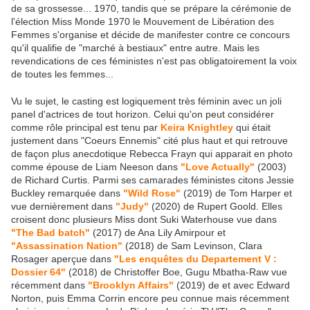
de sa grossesse... 1970, tandis que se prépare la cérémonie de
l'élection Miss Monde 1970 le Mouvement de Libération des
Femmes s'organise et décide de manifester contre ce concours
qu'il qualifie de "marché à bestiaux" entre autre. Mais les
revendications de ces féministes n'est pas obligatoirement la voix
de toutes les femmes...
Vu le sujet, le casting est logiquement très féminin avec un joli
panel d'actrices de tout horizon. Celui qu'on peut considérer
comme rôle principal est tenu par
Keira Knightley
qui était
justement dans "Coeurs Ennemis" cité plus haut et qui retrouve
de façon plus anecdotique Rebecca Frayn qui apparait en photo
comme épouse de Liam Neeson dans
"Love Actually"
(2003)
de Richard Curtis. Parmi ses camarades féministes citons Jessie
Buckley remarquée dans
"Wild Rose"
(2019) de Tom Harper et
vue dernièrement dans
"Judy"
(2020) de Rupert Goold. Elles
croisent donc plusieurs Miss dont Suki Waterhouse vue dans
"The Bad batch"
(2017) de Ana Lily Amirpour et
"Assassination Nation"
(2018) de Sam Levinson, Clara
Rosager aperçue dans
"Les enquêtes du Departement V :
Dossier 64"
(2018) de Christoffer Boe, Gugu Mbatha-Raw vue
récemment dans
"Brooklyn Affairs"
(2019) de et avec Edward
Norton, puis Emma Corrin encore peu connue mais récemment