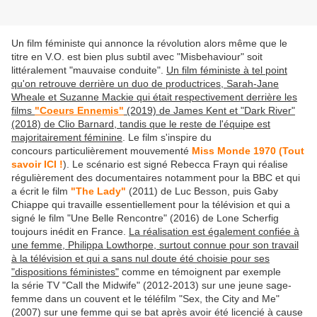
Un film féministe qui annonce la révolution alors même que le
titre en V.O. est bien plus subtil avec "Misbehaviour" soit
littéralement "mauvaise conduite".
Un film féministe à tel point
qu'on retrouve derrière un duo de productrices, Sarah-Jane
Wheale et Suzanne Mackie qui était respectivement derrière les
films
"Coeurs Ennemis"
(2019) de James Kent et "Dark River"
(2018) de Clio Barnard, tandis que le reste de l'équipe est
majoritairement féminine
. Le film s'inspire du
concours particulièrement mouvementé
Miss Monde 1970 (Tout
savoir ICI !
). Le scénario est signé Rebecca Frayn qui réalise
régulièrement des documentaires notamment pour la BBC et qui
a écrit le film
"The Lady"
(2011) de Luc Besson, puis Gaby
Chiappe qui travaille essentiellement pour la télévision et qui a
signé le film "Une Belle Rencontre" (2016) de Lone Scherfig
toujours inédit en France.
La réalisation est également confiée à
une femme, Philippa Lowthorpe, surtout connue pour son travail
à la télévision et qui a sans nul doute été choisie pour ses
"dispositions féministes"
comme en témoignent par exemple
la série TV "Call the Midwife" (2012-2013) sur une jeune sage-
femme dans un couvent et le téléfilm "Sex, the City and Me"
(2007) sur une femme qui se bat après avoir été licencié à cause