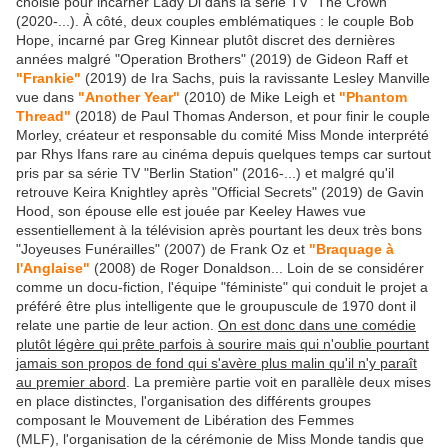
choisie pour incarner Lady Di dans la série TV "The Crown"
(2020-...). À côté, deux couples emblématiques : le couple Bob
Hope, incarné par Greg Kinnear plutôt discret des dernières
années malgré "Operation Brothers" (2019) de Gideon Raff et
"Frankie"
(2019) de Ira Sachs, puis la ravissante Lesley Manville
vue dans
"Another Year"
(2010) de Mike Leigh et
"Phantom
Thread"
(2018) de Paul Thomas Anderson, et pour finir le couple
Morley, créateur et responsable du comité Miss Monde interprété
par Rhys Ifans rare au cinéma depuis quelques temps car surtout
pris par sa série TV "Berlin Station" (2016-...) et malgré qu'il
retrouve Keira Knightley après "Official Secrets" (2019) de Gavin
Hood, son épouse elle est jouée par Keeley Hawes vue
essentiellement à la télévision après pourtant les deux très bons
"Joyeuses Funérailles" (2007) de Frank Oz et
"Braquage à
l'Anglaise"
(2008) de Roger Donaldson... Loin de se considérer
comme un docu-fiction, l'équipe "féministe" qui conduit le projet a
préféré être plus intelligente que le groupuscule de 1970 dont il
relate une partie de leur action.
On est donc dans une comédie
plutôt légère qui prête parfois à sourire mais qui n'oublie pourtant
jamais son propos de fond qui s'avère plus malin qu'il n'y paraît
au premier abord
. La première partie voit en parallèle deux mises
en place distinctes, l'organisation des différents groupes
composant le Mouvement de Libération des Femmes
(MLF), l'organisation de la cérémonie de Miss Monde tandis que