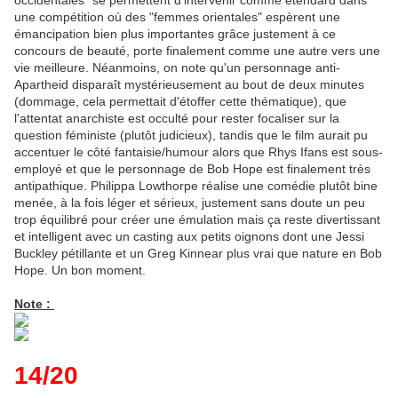
occidentales" se permettent d'intervenir comme étendard dans
une compétition où des "femmes orientales" espèrent une
émancipation bien plus importantes grâce justement à ce
concours de beauté, porte finalement comme une autre vers une
vie meilleure. Néanmoins, on note qu'un personnage anti-
Apartheid disparaît mystérieusement au bout de deux minutes
(dommage, cela permettait d'étoffer cette thématique), que
l'attentat anarchiste est occulté pour rester focaliser sur la
question féministe (plutôt judicieux), tandis que le film aurait pu
accentuer le côté fantaisie/humour alors que Rhys Ifans est sous-
employé et que le personnage de Bob Hope est finalement très
antipathique. Philippa Lowthorpe réalise une comédie plutôt bine
menée, à la fois léger et sérieux, justement sans doute un peu
trop équilibré pour créer une émulation mais ça reste divertissant
et intelligent avec un casting aux petits oignons dont une Jessi
Buckley pétillante et un Greg Kinnear plus vrai que nature en Bob
Hope. Un bon moment.
Note :
14/20