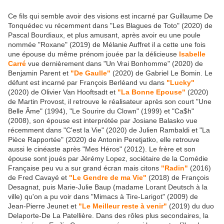
Ce fils qui semble avoir des visions est incarné par Guillaume De
Tonquédec vu récemment dans "Les Blagues de Toto" (2020) de
Pascal Bourdiaux, et plus amusant, après avoir eu une poule
nommée "Roxane" (2019) de Mélanie Auffret il a cette une fois
une épouse du même prénom jouée par la délicieuse
Isabelle
Carré
vue dernièrement dans "Un Vrai Bonhomme" (2020) de
Benjamin Parent et
"De Gaulle"
(2020) de Gabriel Le Bomin. Le
défunt est incarné par François Berléand vu dans
"Lucky"
(2020) de Olivier Van Hooftsadt et
"La Bonne Epouse"
(2020)
de Martin Provost, il retrouve le réalisateur après son court "Une
Belle Âme" (1994), "Le Sourire du Clown" (1999) et "Ca$h"
(2008), son épouse est interprétée par Josiane Balasko vue
récemment dans "C'est la Vie" (2020) de Julien Rambaldi et "La
Pièce Rapportée" (2020) de Antonin Peretjatko, elle retrouve
aussi le cinéaste après "Mes Héros" (2012). Le frère et son
épouse sont joués par Jérémy Lopez, sociétaire de la Comédie
Française peu vu a sur grand écran mais citons
"Radin"
(2016)
de Fred Cavayé et
"Le Gendre de ma Vie"
(2018) de François
Desagnat, puis Marie-Julie Baup (madame Lorant Deutsch à la
ville) qu'on a pu voir dans "Mimacs à Tire-Larigot" (2009) de
Jean-Pierre Jeunet et
"Le Meilleur reste à venir"
(2019) du duo
Delaporte-De La Patellière. Dans des rôles plus secondaires, la