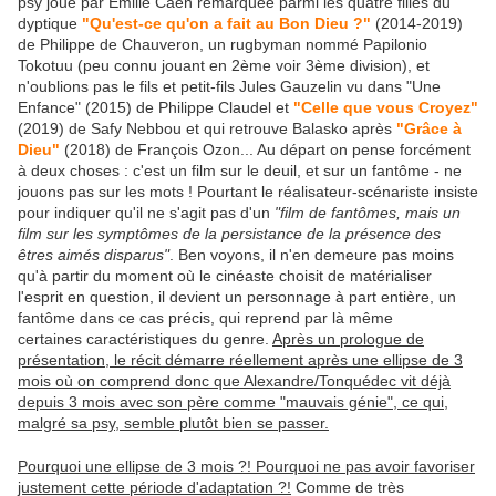
psy joué par Emilie Caen remarquée parmi les quatre filles du
dyptique
"Qu'est-ce qu'on a fait au Bon Dieu ?"
(2014-2019)
de Philippe de Chauveron, un rugbyman nommé Papilonio
Tokotuu (peu connu jouant en 2ème voir 3ème division), et
n'oublions pas le fils et petit-fils Jules Gauzelin vu dans "Une
Enfance" (2015) de Philippe Claudel et
"Celle que vous Croyez"
(2019) de Safy Nebbou et qui retrouve Balasko après
"Grâce à
Dieu"
(2018) de François Ozon... Au départ on pense forcément
à deux choses : c'est un film sur le deuil, et sur un fantôme - ne
jouons pas sur les mots ! Pourtant le réalisateur-scénariste insiste
pour indiquer qu'il ne s'agit pas d'un
"film de fantômes, mais un
film sur les symptômes de la persistance de la présence des
êtres aimés disparus"
. Ben voyons, il n'en demeure pas moins
qu'à partir du moment où le cinéaste choisit de matérialiser
l'esprit en question, il devient un personnage à part entière, un
fantôme dans ce cas précis, qui reprend par là même
certaines caractéristiques du genre.
Après un prologue de
présentation, le récit démarre réellement après une ellipse de 3
mois où on comprend donc que Alexandre/Tonquédec vit déjà
depuis 3 mois avec son père comme "mauvais génie", ce qui,
malgré sa psy, semble plutôt bien se passer.
Pourquoi une ellipse de 3 mois ?! Pourquoi ne pas avoir favoriser
justement cette période d'adaptation ?!
Comme de très