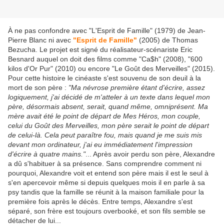
À ne pas confondre avec "L'Esprit de Famille" (1979) de Jean-
Pierre Blanc ni avec
"Esprit de Famille"
(2005) de Thomas
Bezucha. Le projet est signé du réalisateur-scénariste Eric
Besnard auquel on doit des films comme "Ca$h" (2008), "600
kilos d'Or Pur" (2010) ou encore "Le Goût des Merveilles" (2015).
Pour cette histoire le cinéaste s'est souvenu de son deuil à la
mort de son père :
"Ma névrose première étant d'écrire, assez
logiquement, j'ai décidé de m'atteler à un texte dans lequel mon
père, désormais absent, serait, quand même, omniprésent. Ma
mère avait été le point de départ de Mes Héros, mon couple,
celui du Goût des Merveilles, mon père serait le point de départ
de celui-là. Cela peut paraître fou, mais quand je me suis mis
devant mon ordinateur, j'ai eu immédiatement l'impression
d'écrire à quatre mains."
... Après avoir perdu son père, Alexandre
a dû s'habituer à sa présence. Sans comprendre comment ni
pourquoi, Alexandre voit et entend son père mais il est le seul à
s'en apercevoir même si depuis quelques mois il en parle à sa
psy tandis que la famille se réunit à la maison familiale pour la
première fois après le décès. Entre temps, Alexandre s'est
séparé, son frère est toujours overbooké, et son fils semble se
détacher de lui...