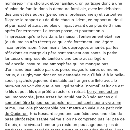
nombreux films choraux et/ou familiaux, on participe donc à une
réunion de famille dans la demeure familiale, avec les déboires
des uns et des autres (personnels, professionnels) et surtout en
filigrane le rapport au deuil de chacun. Idem, ce rapport au deuil
et par ricochet aurait eu plus d'impact avant que plus de 3 mois
après l'enterrement. Le temps passe, et pourtant on a
l'impression qu'une fois dans la maison, l'enterrement était hier
(ou du moins très récent) ce qui crée forcément une légère
incompréhension. Néanmoins, les quiproquos amenés par les
réflexions en marge du père sont souvent amusants, la petite
fantaisie omniprésente teintée d'une toute aussi légère
mélancolie instaure une atmosphère qui ne manque pas
d'onirisme bien aidée par des personnages lunaires ou même
intrus, du rugbyman dont on se demande ce qu'il fait là à la belle-
soeur psychologiquement instable au frangin qui flirte avec le
burn-out on voit vite que le seul qui semble "normal" et lucide est
le fils et petit-fils qui préfère rester en retrait.
Le rythme est un
peu monocorde, juste assez bousculé par 2-3 séquences qui
semblent être là pour se rappeler qu'il faut continuer à vivre. En
prime, une jolie photographie pour mettre en valeur ce petit coin
de Quiberon
. Eric Besnard signe une comédie avec une idée de
base plutôt réjouissante même si on ne comprend pas l'ellipse de
3 mois, et si niveau humour ça reste un peu sage pour plus de