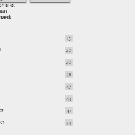
IVES
15
t
40
40
38
47
43
er
41
ier
54