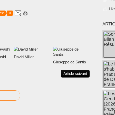
Lik
ost
0
ARTI
shi
David Miller
Giuseppe de Santis
Article suivant