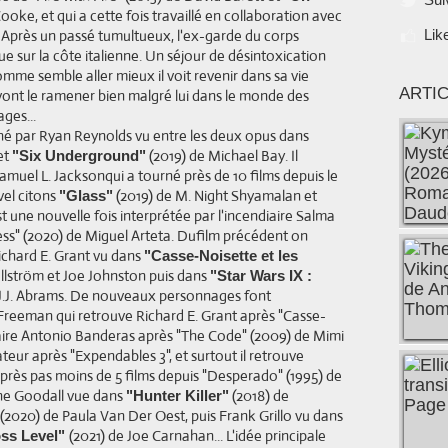
oke, et qui a cette fois travaillé en collaboration avec
. Après un passé tumultueux, l'ex-garde du corps
Lik
e sur la côte italienne. Un séjour de désintoxication
omme semble aller mieux il voit revenir dans sa vie
ARTI
vont le ramener bien malgré lui dans le monde des
ges...
rné par Ryan Reynolds vu entre les deux opus dans
et
(2019) de Michael Bay. Il
"Six Underground"
amuel L. Jacksonqui a tourné près de 10 films depuis le
vel citons
(2019) de M. Night Shyamalan et
"Glass"
t une nouvelle fois interprétée par l'incendiaire Salma
ss" (2020) de Miguel Arteta. Dufilm précédent on
ichard E. Grant vu dans
"Casse-Noisette et les
llström et Joe Johnston puis dans
"Star Wars IX :
 J.J. Abrams. De nouveaux personnages font
reeman qui retrouve Richard E. Grant après "Casse-
enaire Antonio Banderas après "The Code" (2009) de Mimi
ateur après "Expendables 3", et surtout il retrouve
rès pas moins de 5 films depuis "Desperado" (1995) de
ine Goodall vue dans
(2018) de
"Hunter Killer"
2020) de Paula Van Der Oest, puis Frank Grillo vu dans
(2021) de Joe Carnahan... L'idée principale
ss Level"