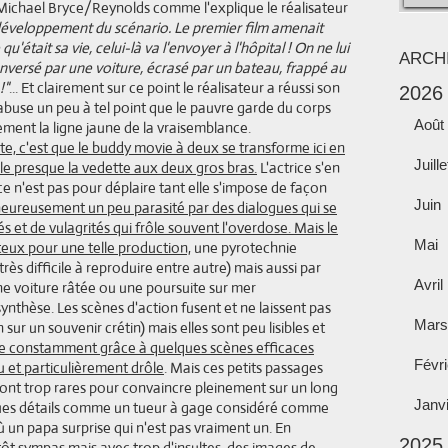
à Michael Bryce/Reynolds comme l'explique le réalisateur
développement du scénario. Le premier film amenait
'était sa vie, celui-là va l'envoyer à l'hôpital ! On ne lui
ARCH
renversé par une voiture, écrasé par un bateau, frappé au
!"
... Et clairement sur ce point le réalisateur a réussi son
2026
l abuse un peu à tel point que le pauvre garde du corps
Août
rement la ligne jaune de la vraisemblance.
te, c'est que le buddy movie à deux se transforme ici en
Juille
e presque la vedette aux deux gros bras.
L'actrice s'en
e n'est pas pour déplaire tant elle s'impose de façon
Juin
eureusement un peu parasité par des dialogues qui se
s et de vulagrités qui frôle souvent l'overdose. Mais le
Mai
nteux pour une telle production,
une pyrotechnie
ès difficile à reproduire entre autre) mais aussi par
Avril
e voiture râtée ou une poursuite sur mer
thèse. Les scènes d'action fusent et ne laissent pas
Mars
sur un souvenir crétin) mais elles sont peu lisibles et
age constamment grâce à quelques scènes efficaces
Févri
vu et particulièrement drôle
. Mais ces petits passages
 sont trop rares pour convaincre pleinement sur un long
Janv
ques détails comme un tueur à gage considéré comme
où un papa surprise qui n'est pas vraiment un. En
2025
utôt sympas mais avec trop d'insultes, des images de