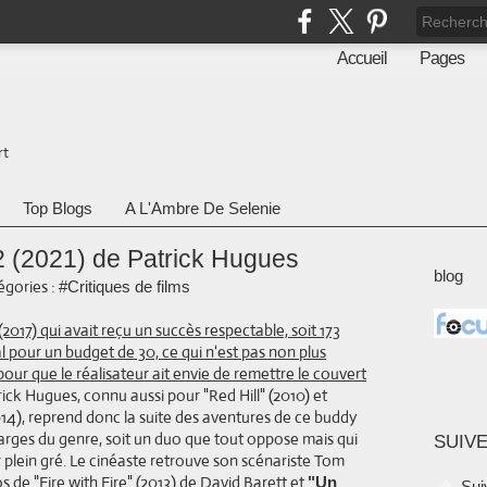
Accueil
Pages
rt
Top Blogs
A L'Ambre De Selenie
 (2021) de Patrick Hugues
blog
égories :
#Critiques de films
(2017) qui avait reçu un succès respectable, soit 173
l pour un budget de 30, ce qui n'est pas non plus
pour que le réalisateur ait envie de remettre le couvert
trick Hugues, connu aussi pour "Red Hill" (2010) et
14), reprend donc la suite des aventures de ce buddy
arges du genre, soit un duo que tout oppose mais qui
SUIVE
r plein gré. Le cinéaste retrouve son scénariste Tom
s de "Fire with Fire" (2013) de David Barett et
"Un
Sui