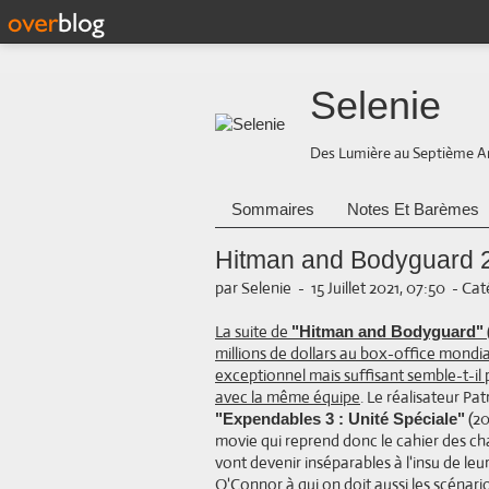
Selenie
Des Lumière au Septième A
Sommaires
Notes Et Barèmes
Hitman and Bodyguard 2
par Selenie
-
15 Juillet 2021, 07:50
-
Cat
La suite de
"Hitman and Bodyguard"
millions de dollars au box-office mondia
exceptionnel mais suffisant semble-t-il 
avec la même équipe
. Le réalisateur Pa
(20
"Expendables 3 : Unité Spéciale"
movie qui reprend donc le cahier des ch
vont devenir inséparables à l'insu de leu
O'Connor à qui on doit aussi les scénario