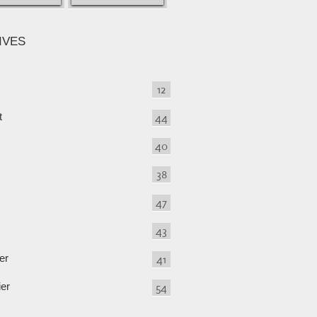
IVES
12
t
44
40
38
47
43
er
41
ier
54