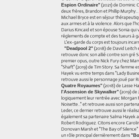
(2021) de Dominic Co
Espion Ordinaire"
deux frères, Brandon et Phillip Murphy..
Michael Bryce est en séjour thérapeutiqu
aux armes et à la violence. Alors que l'h
Darius Kincaid et son épouse Sonia qui 
réglements de compte et des tueurs à ga
L'ex-garde du corps est toujours inca
(2018) de David Leitch 
"Deadpool 2"
retrouve donc son allié contre son gré S
premier opus, outre Nick Fury chez Mar
"Shaft" (2019) de Tim Story. Sa femme es
Hayek vu entre temps dans "Lady Busine
retrouve aussi le personnage joué par R
(2018) de Lasse Ha
Quatre Royaumes"
(2019) de
l'Ascension de Skywalker"
logiquement leur rentrée avec Morgan F
Noisette..." et retrouve aussi son part
Leder, ce dernier retrouve aussi le réalis
également sa partenaire Salma Hayek ap
Robert Rodriguez. Citons encore Carol
Donovan Marsh et "The Bay of Silence" (
un rôle principal dernièrement dans
"Bo