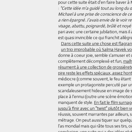
pour cette suite était d'en faire baver 
:
"Cette idée m'a guidé tout au long du 
Michael à une prise de conscience de ce qu
a rien épargné. J'avais envie de le voir 
visage, abattu, poignardé, brûlé et noyé 
pari avec une certaine jubilation, mais i
est quasi invincible ce qui franchit allèg
Dans cette suite une chose est flagran
un trio improbable où Salma Hayek vol
donne à coeur joie, semble s'amuser et c
complètement décomplexé et fun,
malh
résument à une collection de grossièreté
pire reste les effets spéciaux, assez ho
médiocre (comme souvent, le feu étant tr
exemple un protagoniste percuté par un
scandaleusement hideuse en image de syn
place à l'ennui (outre une scène émotion 
manquent de style.
En fait le film surn
jusqu'à finir avec un "twist" plutôt bien 
réussis, souvent marrantes par ailleurs,
métrage. On peut aussi tiquer sur quel
l'as mondial mais qui râte tous ses tirs, 
conclusion, une suite qui a des idées pl